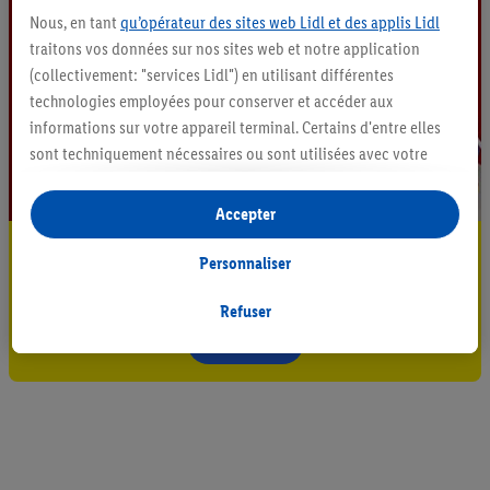
Nous, en tant
qu’opérateur des sites web Lidl et des applis Lidl
traitons vos données sur nos sites web et notre application
(collectivement: "services Lidl") en utilisant différentes
technologies employées pour conserver et accéder aux
informations sur votre appareil terminal. Certains d'entre elles
sont techniquement nécessaires ou sont utilisées avec votre
consentement pour des paramétrages pratiques, pour compiler
des statistiques ou pour des publicités personnalisées au sein
Accepter
et en dehors des services Lidl. Si vous participez au programme
Restez au courant
Lidl Plus, les données issues de votre comportement d’achat en
Personnaliser
magasin seront également traitées à ces fins.
Abonnez-vous à la newsletter
Si vous donnez consentement ici à des fins de publicités
Refuser
personnalisées et créez ensuite un compte Lidl Plus ou
S'abonner
connectez à votre compte Lidl Plus existant, nous et notre
partenaire Criteo S.A pouvons également créer un identifiant en
ligne spécial à partir de l’adresse e-mail fournie ici afin de
pouvoir vous reconnaître dans les services exploités par des
tiers et pour afficher des publicités personnalisées. À cette fin,