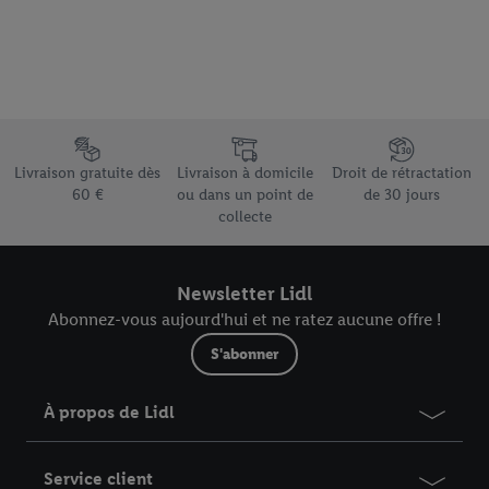
votre adresse e-mail hachée peut également être fusionnée
avec d’autres identifiants ou identifiants qui vous sont
attribués et dont dispose Criteo S.A.
Sous réserve de votre accord, les publicités liées au reciblage,
c’est-à-dire des publicités pour des produits pour lesquels vous
avez montré de l’intérêt (par exemple en plaçant le produit dans
Élément du pied de page avec les différents arguments de vente
un panier d’un webshop mais sans procéder à l’achat) peuvent
Livraison gratuite dès
Livraison à domicile
Droit de rétractation
également être affichées sur plusieurs apppareils et plusieurs
60 €
ou dans un point de
de 30 jours
services de Lidl si plusieurs terminaux ou plusieurs services de
collecte
Lidl peuvent vous être attribués en utilisant votre adresse e-
mail hachée et, le cas échéant, d’autres identifiants/identifiants
Newsletter Lidl
dont dispose Criteo S.A.
Abonnez-vous aujourd'hui et ne ratez aucune offre !
Sous « Personnaliser », vous pouvez autoriser des finalités
individuelles et trouver de plus amples informations sur le
S'abonner
traitement des données.
En cliquant sur « Refuser », vous pouvez autoriser uniquement
À propos de Lidl
l’utilisation des technologies nécessaires. En cliquant sur «
Accepter », vous autorisez tous les traitements pour toutes les
finalités susmentionnées. Vous trouverez de plus amples
Service client