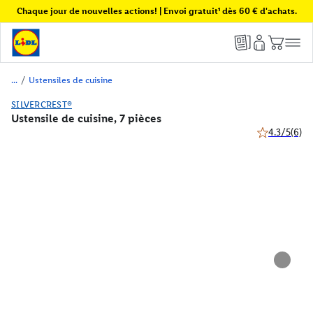
Chaque jour de nouvelles actions! | Envoi gratuit¹ dès 60 € d'achats.
/
Ustensiles de cuisine
SILVERCREST®
Ustensile de cuisine, 7 pièces
4.3/5
(6)
4.3 de 5 étoil