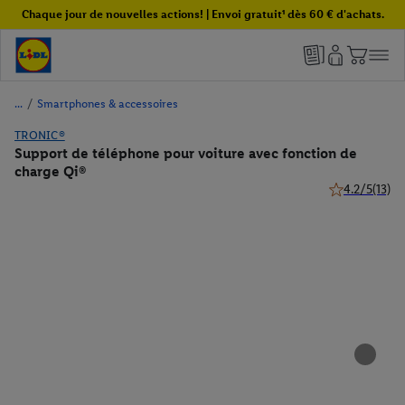
Chaque jour de nouvelles actions! | Envoi gratuit¹ dès 60 € d'achats.
/
Smartphones & accessoires
TRONIC®
Support de téléphone pour voiture avec fonction de
charge Qi®
4.2/5
(13)
4.2 de 5 étoile