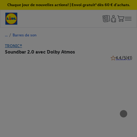
Chaque jour de nouvelles actions! | Envoi gratuit¹ dès 60 € d'achats.
/
Barres de son
TRONIC®
Soundbar 2.0 avec Dolby Atmos
4.4/5
(41)
4.4 de 5 étoile