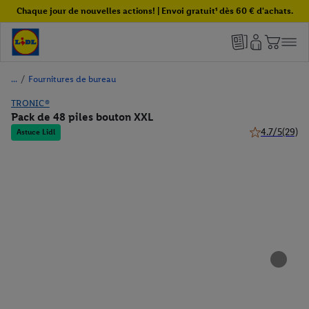
Chaque jour de nouvelles actions! | Envoi gratuit¹ dès 60 € d'achats.
/
Fournitures de bureau
TRONIC®
Pack de 48 piles bouton XXL
4.7/5
(29)
Astuce Lidl
4.7 de 5 étoile