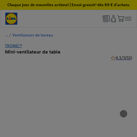
Chaque jour de nouvelles actions! | Envoi gratuit¹ dès 60 € d'achats.
/
Ventilateurs de bureau
TRONIC®
Mini-ventilateur de table
4.3/5
(55)
4.3 de 5 étoile