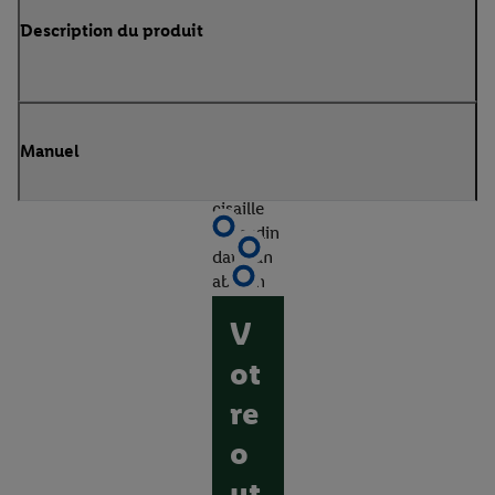
Description du produit
Manuel
V
ot
re
o
ut