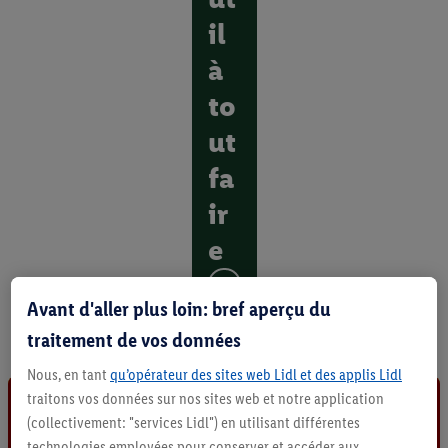
il
à
to
ut
fa
ir
e
D
Avant d'aller plus loin: bref aperçu du
é
c
traitement de vos données
o
u
Nous, en tant
qu’opérateur des sites web Lidl et des applis Lidl
v
traitons vos données sur nos sites web et notre application
r
(collectivement: "services Lidl") en utilisant différentes
i
technologies employées pour conserver et accéder aux
r