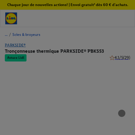
Chaque jour de nouvelles actions! | Envoi gratuit¹ dès 60 € d'achats.
/
Scies & broyeurs
PARKSIDE®
Tronçonneuse thermique PARKSIDE® PBKS53
4.1/5
(29)
Astuce Lidl
4.1 de 5 étoile