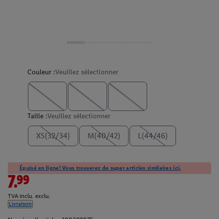
Couleur :
Veuillez sélectionner
Taille :
Veuillez sélectionner
XS(32/34)
M(40/42)
L(44/46)
Épuisé en ligne! Vous trouverez de super articles similaires ici.
7.99
TVA inclu. exclu.
Livraison