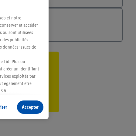
web et notre
 conserver et accéder
s ou sont utilisées
 des publicités
es données issues de
e Lidl Plus ou
ant
t créer un identifiant
ervices exploités par
er
eut également être
S.A.
s produits pour lesquels
s sans procéder à
iser
Accepter
plusieurs terminaux ou
e cas échéant, d’autres
 informations sur le