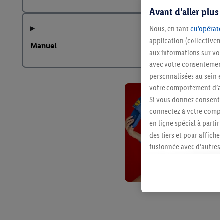
Avant d'aller plu
Nous, en tant
qu’opérate
application (collective
Manuel
aux informations sur vot
avec votre consentement
personnalisées au sein e
votre comportement d’ac
Si vous donnez consente
connectez à votre compt
en ligne spécial à parti
des tiers et pour affich
fusionnée avec d’autres 
Sous réserve de votre ac
vous avez montré de l’i
l’achat) peuvent égaleme
plusieurs services de Li
identifiants/identifiant
Sous « Personnaliser », 