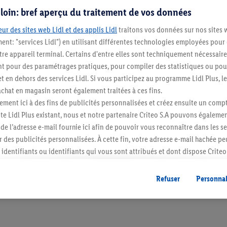
s loin: bref aperçu du traitement de vos données
ur des sites web Lidl et des applis Lidl
traitons vos données sur nos sites 
ment: "services Lidl") en utilisant différentes technologies employées pour
re appareil terminal. Certains d'entre elles sont techniquement nécessaire
 pour des paramétrages pratiques, pour compiler des statistiques ou pour
t en dehors des services Lidl. Si vous participez au programme Lidl Plus, l
hat en magasin seront également traitées à ces fins.
ment ici à des fins de publicités personnalisées et créez ensuite un compt
Restez au cour
e Lidl Plus existant, nous et notre partenaire Criteo S.A pouvons égalemen
r de l’adresse e-mail fournie ici afin de pouvoir vous reconnaître dans les s
Abonnez-vous à la newslett
er des publicités personnalisées. À cette fin, votre adresse e-mail hachée p
identifiants ou identifiants qui vous sont attribués et dont dispose Criteo 
S'abonner
cord, les publicités liées au reciblage, c’est-à-dire des publicités pour de
ntérêt (par exemple en plaçant le produit dans un panier d’un webshop mai
Refuser
Personnal
nt être affichées sur plusieurs apppareils et plusieurs services de Lidl si 
dl peuvent vous être attribués en utilisant votre adresse e-mail hachée et, l
s dont dispose Criteo S.A.
vous pouvez autoriser des finalités individuelles et trouver de plus amples