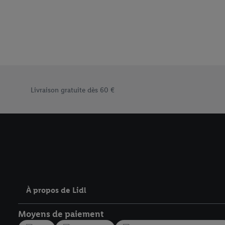
traitement des données
En cliquant sur « Refuse
« Accepter », vous auto
informations sur la du
avec effet pour l’aveni
Élément du pied de page avec les différents arguments de vent
Livraison gratuite dès 60 €
À propos de Lidl
Moyens de paiement