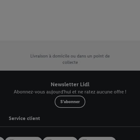
.
r », vous pouvez autoriser uniquement l’utilisation des technologies néces
risez tous les traitements pour toutes les finalités susmentionnées. Vous t
rée de conservation des données et votre droit de révoquer votre consent
r dans notre
déclaration relative à la protection des données
.
Vous trouverez
e uniques de Lidl.be
Livraison à domicile ou dans un point de
collecte
Newsletter Lidl
Abonnez-vous aujourd'hui et ne ratez aucune offre !
S'abonner
Service client