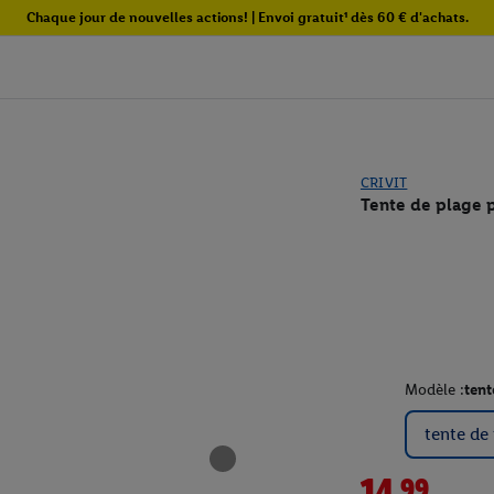
Chaque jour de nouvelles actions! | Envoi gratuit¹ dès 60 € d'achats.
CRIVIT
Tente de plage 
Modèle :
tent
tente de
14.99