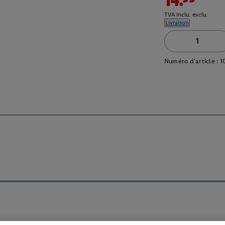
TVA inclu. exclu.
Livraison
Numéro d'article :
1