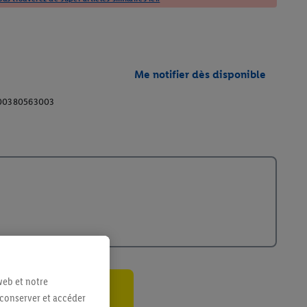
Me notifier dès disponible
00380563003
web et notre
 conserver et accéder
ant