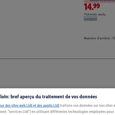
14.99
TVA inclu. exclu.
Livraison
Numéro d'article :
1
s loin: bref aperçu du traitement de vos données
ur des sites web Lidl et des applis Lidl
traitons vos données sur nos sites 
ment: "services Lidl") en utilisant différentes technologies employées pour
Restez au cour