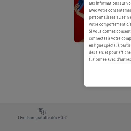
aux informations sur vot
avec votre consentement
personnalisées au sein e
votre comportement d’ac
Si vous donnez consente
connectez à votre compt
en ligne spécial à parti
des tiers et pour affich
fusionnée avec d’autres 
Sous réserve de votre ac
vous avez montré de l’i
l’achat) peuvent égaleme
plusieurs services de Li
identifiants/identifiant
Sous « Personnaliser », 
traitement des données
Élément du pied de page avec les différents arguments de vent
En cliquant sur « Refuse
Livraison gratuite dès 60 €
« Accepter », vous auto
informations sur la du