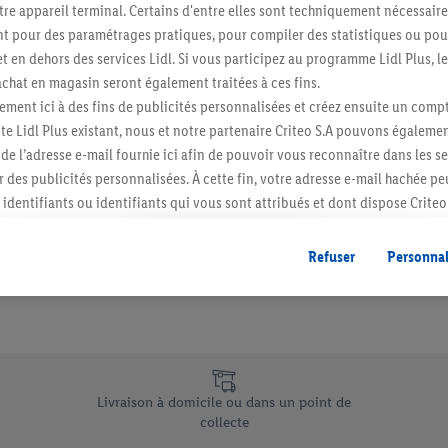
re appareil terminal. Certains d'entre elles sont techniquement nécessaire
Abonnez-vous à la newslett
 pour des paramétrages pratiques, pour compiler des statistiques ou pour
t en dehors des services Lidl. Si vous participez au programme Lidl Plus, l
hat en magasin seront également traitées à ces fins.
S'abonner
ment ici à des fins de publicités personnalisées et créez ensuite un compt
e Lidl Plus existant, nous et notre partenaire Criteo S.A pouvons égalemen
r de l’adresse e-mail fournie ici afin de pouvoir vous reconnaître dans les s
er des publicités personnalisées. À cette fin, votre adresse e-mail hachée p
identifiants ou identifiants qui vous sont attribués et dont dispose Criteo 
cord, les publicités liées au reciblage, c’est-à-dire des publicités pour de
ntérêt (par exemple en plaçant le produit dans un panier d’un webshop mai
Refuser
Personnal
nt être affichées sur plusieurs apppareils et plusieurs services de Lidl si 
dl peuvent vous être attribués en utilisant votre adresse e-mail hachée et, l
s dont dispose Criteo S.A.
vous pouvez autoriser des finalités individuelles et trouver de plus amples
.
e uniques de Lidl.be
r », vous pouvez autoriser uniquement l’utilisation des technologies néces
Livraison à domicile ou dans un point de
risez tous les traitements pour toutes les finalités susmentionnées. Vous t
collecte
rée de conservation des données et votre droit de révoquer votre consent