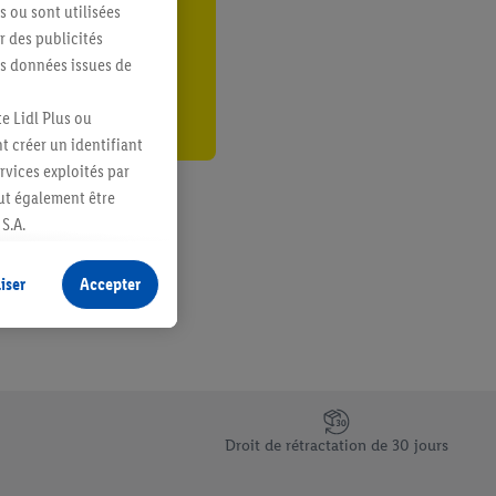
s ou sont utilisées
er
 des publicités
es données issues de
e Lidl Plus ou
t créer un identifiant
ervices exploités par
eut également être
S.A.
s produits pour lesquels
s sans procéder à
iser
Accepter
plusieurs terminaux ou
e cas échéant, d’autres
 informations sur le
saires. En cliquant sur
Droit de rétractation de 30 jours
rouverez de plus amples
ement à tout moment