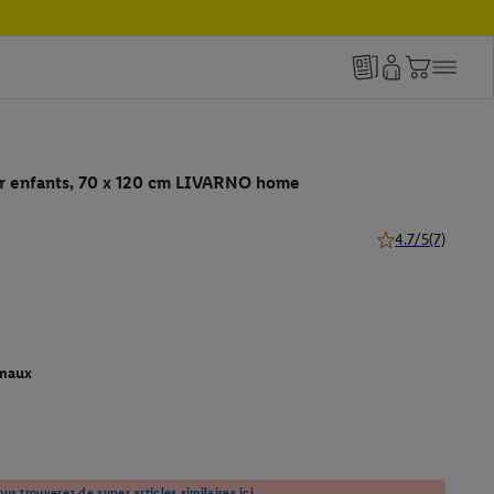
ur enfants, 70 x 120 cm LIVARNO home
4.7/5
(7)
4.7 de 5 étoiles (7
maux
us trouverez de super articles similaires ici.