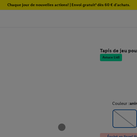
Chaque jour de nouvelles actions! | Envoi gratuit¹ dès 60 € d'achats.
Tapis de jeu po
Astuce Lidl
Couleur :
ani
Épuisé en ligne! Vo