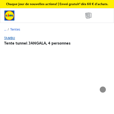
Chaque jour de nouvelles actions! | Envoi gratuit¹ dès 60 € d'achats.
/
Tentes
TAMBU
Tente tunnel JANGALA, 4 personnes