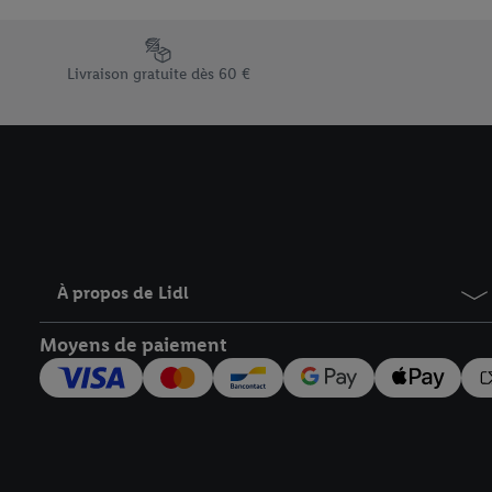
En cliquant sur « Refuse
« Accepter », vous auto
Élément du pied de page avec les différents arguments de vent
informations sur la du
Livraison gratuite dès 60 €
avec effet pour l’aveni
À propos de Lidl
Moyens de paiement