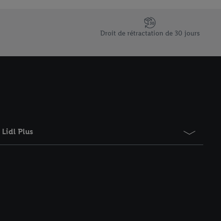
saires. En cliquant sur
rouverez de plus amples
ement à tout moment
Droit de rétractation de 30 jours
 les impressions ici.
Lidl Plus