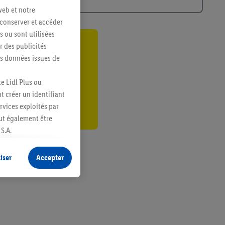
web et notre
 conserver et accéder
s ou sont utilisées
 des publicités
ant
es données issues de
er
e Lidl Plus ou
t créer un identifiant
ervices exploités par
eut également être
S.A.
s produits pour lesquels
s sans procéder à
iser
Accepter
plusieurs terminaux ou
e cas échéant, d’autres
 informations sur le