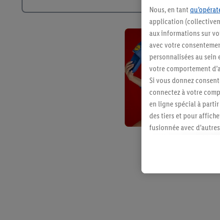
Nous, en tant
qu’opérate
application (collective
aux informations sur vot
avec votre consentement
personnalisées au sein e
votre comportement d’ac
Si vous donnez consente
connectez à votre compt
en ligne spécial à parti
des tiers et pour affich
fusionnée avec d’autres 
Sous réserve de votre ac
vous avez montré de l’i
l’achat) peuvent égaleme
plusieurs services de Li
identifiants/identifiant
Sous « Personnaliser », 
traitement des données