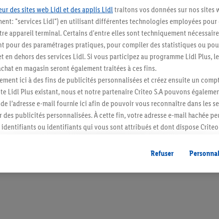
ur des sites web Lidl et des applis Lidl
traitons vos données sur nos sites 
ment: "services Lidl") en utilisant différentes technologies employées pour
re appareil terminal. Certains d'entre elles sont techniquement nécessaire
 pour des paramétrages pratiques, pour compiler des statistiques ou pour
Restez au cour
t en dehors des services Lidl. Si vous participez au programme Lidl Plus, l
hat en magasin seront également traitées à ces fins.
Abonnez-vous à la newslett
ment ici à des fins de publicités personnalisées et créez ensuite un compt
e Lidl Plus existant, nous et notre partenaire Criteo S.A pouvons égalemen
S'abonner
r de l’adresse e-mail fournie ici afin de pouvoir vous reconnaître dans les s
er des publicités personnalisées. À cette fin, votre adresse e-mail hachée p
identifiants ou identifiants qui vous sont attribués et dont dispose Criteo 
cord, les publicités liées au reciblage, c’est-à-dire des publicités pour de
ntérêt (par exemple en plaçant le produit dans un panier d’un webshop mai
Refuser
Personnal
nt être affichées sur plusieurs apppareils et plusieurs services de Lidl si 
dl peuvent vous être attribués en utilisant votre adresse e-mail hachée et, l
s dont dispose Criteo S.A.
vous pouvez autoriser des finalités individuelles et trouver de plus amples
.