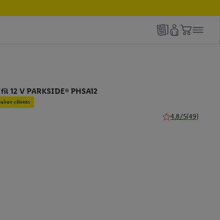
s fil 12 V PARKSIDE® PHSA12
ires clients
4.8/5
(49)
4.8 de 5 étoiles (49