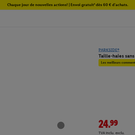
Chaque jour de nouvelles actions! | Envoi gratuit¹ dès 60 € d'achats.
PARKSIDE®
Taille-haies san
Les meilleurs commenta
24.99
TVA inclu. exclu.