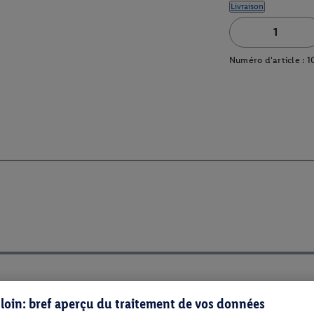
Livraison
Numéro d'article :
1
s loin: bref aperçu du traitement de vos données