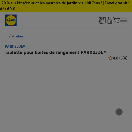
-20 % sur l’intérieur et les meubles de jardin via Lidl Plus ! | Envoi gratuit¹
dès 60 €
/
Atelier
PARKSIDE®
Tablette pour boîtes de rangement PARKSIDE®
4.8/5
(4)
4.8 de 5 étoil