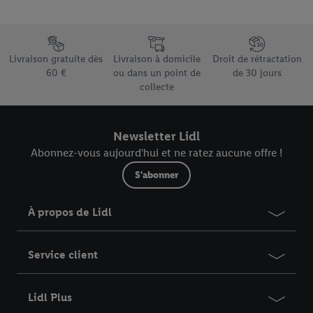
pour l’avenir dans notre
déclaration relative à la protection des
données
.
Vous trouverez les impressions ici.
Élément du pied de page avec les différents arguments de vente
Livraison gratuite dès
Livraison à domicile
Droit de rétractation
60 €
ou dans un point de
de 30 jours
collecte
Newsletter Lidl
Abonnez-vous aujourd'hui et ne ratez aucune offre !
S'abonner
À propos de Lidl
Service client
Lidl Plus