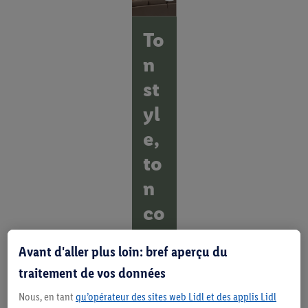
To
n
st
yl
e,
to
n
co
co
Avant d'aller plus loin: bref aperçu du
n.
traitement de vos données
D
Nous, en tant
qu’opérateur des sites web Lidl et des applis Lidl
é