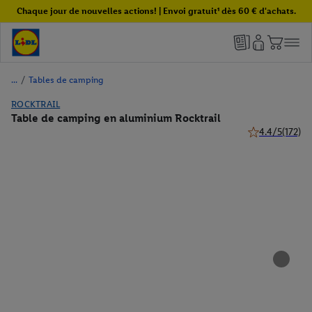
Chaque jour de nouvelles actions! | Envoi gratuit¹ dès 60 € d'achats.
/
Tables de camping
ROCKTRAIL
Table de camping en aluminium Rocktrail
4.4/5
(172)
4.4 de 5 étoiles