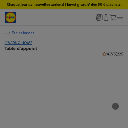
Chaque jour de nouvelles actions! | Envoi gratuit¹ dès 60 € d'achats.
/
Tables basses
LIVARNO HOME
Table d'appoint
4.7/5
(221)
4.7 de 5 étoiles