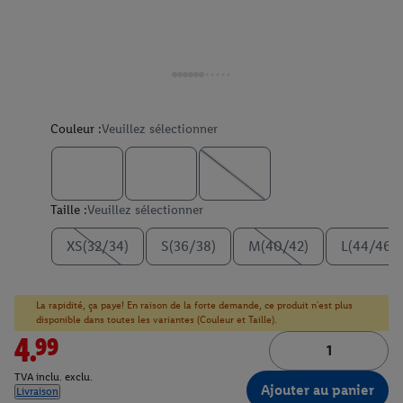
Couleur :
Veuillez sélectionner
Taille :
Veuillez sélectionner
XS(32/34)
S(36/38)
M(40/42)
L(44/46)
La rapidité, ça paye! En raison de la forte demande, ce produit n'est plus
disponible dans toutes les variantes (Couleur et Taille).
4.99
TVA inclu. exclu.
Ajouter au panier
Livraison