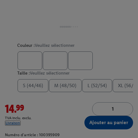
Couleur :
Veuillez sélectionner
Taille :
Veuillez sélectionner
S (44/46)
M (48/50)
L (52/54)
XL (56/5
14.99
TVA inclu. exclu.
Ajouter au panier
Livraison
Numéro d'article :
100395909