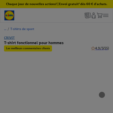
Chaque jour de nouvelles actions! | Envoi gratuit¹ dès 60 € d'achats.
/
T-shirts de sport
CRIVIT
T-shirt fonctionnel pour hommes
4.9/5
(55)
Les meilleurs commentaires clients
4.9 de 5 étoile