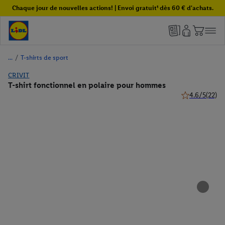
Chaque jour de nouvelles actions! | Envoi gratuit¹ dès 60 € d'achats.
/
T-shirts de sport
CRIVIT
T-shirt fonctionnel en polaire pour hommes
4.6/5
(22)
4.6 de 5 étoile