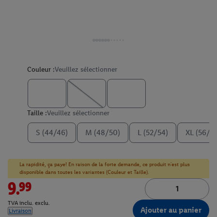
Couleur :
Veuillez sélectionner
Taille :
Veuillez sélectionner
S (44/46)
M (48/50)
L (52/54)
XL (56/5
La rapidité, ça paye! En raison de la forte demande, ce produit n'est plus
disponible dans toutes les variantes (Couleur et Taille).
9.99
TVA inclu. exclu.
Ajouter au panier
Livraison