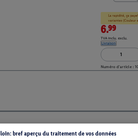
La rapidité, ça paye
variantes (Couleur et
6.99
TVA inclu. exclu.
Livraison
Numéro d'article :
1
s loin: bref aperçu du traitement de vos données