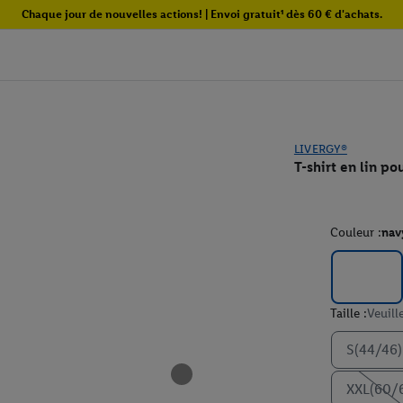
Chaque jour de nouvelles actions! | Envoi gratuit¹ dès 60 € d'achats.
LIVERGY®
T-shirt en lin p
Couleur :
nav
Taille :
Veuill
S(44/46)
XXL(60/