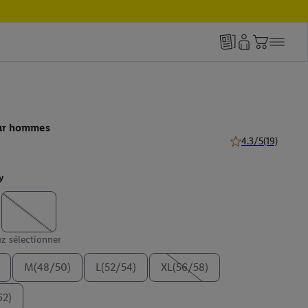
our hommes
4.3/5
(19)
4.3 de 5 étoiles (19
y
ez sélectionner
M(48/50)
L(52/54)
XL(56/58)
62)