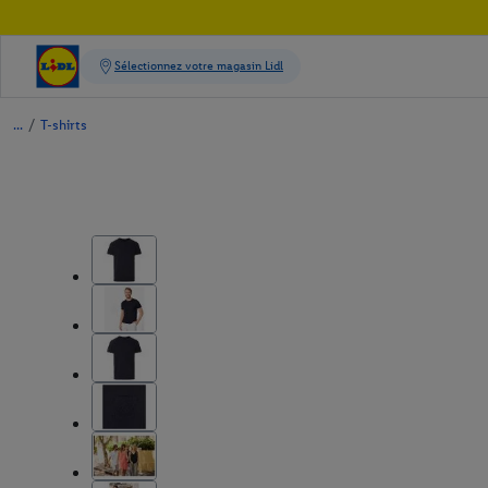
/
T-shirts