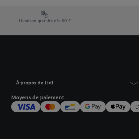
En cliquant sur « Refuse
« Accepter », vous auto
Élément du pied de page avec les différents arguments de vent
informations sur la du
Livraison gratuite dès 60 €
avec effet pour l’aveni
À propos de Lidl
Moyens de paiement