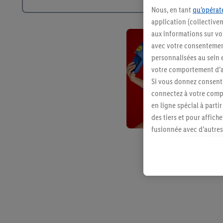
Nous, en tant
qu’opérate
application (collective
aux informations sur vot
avec votre consentement
personnalisées au sein e
votre comportement d’ac
Si vous donnez consente
connectez à votre compt
en ligne spécial à parti
des tiers et pour affich
fusionnée avec d’autres 
Sous réserve de votre ac
vous avez montré de l’i
l’achat) peuvent égaleme
plusieurs services de Li
identifiants/identifiant
Sous « Personnaliser », 
traitement des données