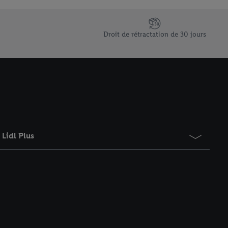
saires. En cliquant sur
rouverez de plus amples
ement à tout moment
Droit de rétractation de 30 jours
 les impressions ici.
Lidl Plus