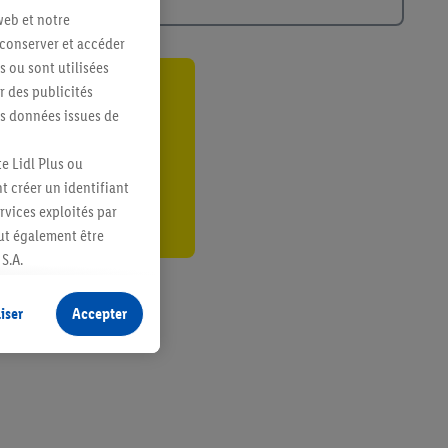
web et notre
 conserver et accéder
s ou sont utilisées
 des publicités
ant
es données issues de
er
e Lidl Plus ou
t créer un identifiant
ervices exploités par
eut également être
S.A.
s produits pour lesquels
s sans procéder à
iser
Accepter
plusieurs terminaux ou
e cas échéant, d’autres
 informations sur le