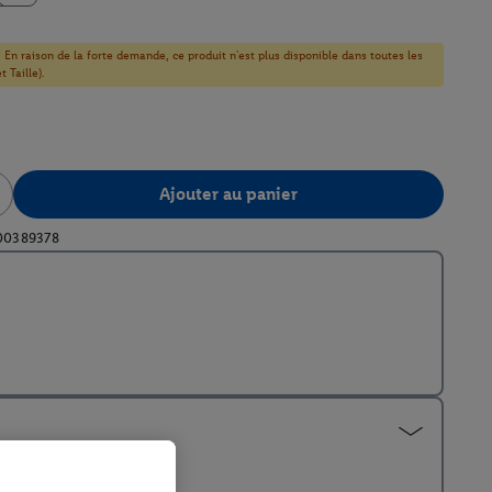
! En raison de la forte demande, ce produit n'est plus disponible dans toutes les
 Taille).
Ajouter au panier
00389378