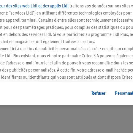
ur des sites web Lidl et des applis Lidl
traitons vos données sur nos sites 
ment: "services Lidl") en utilisant différentes technologies employées pour
re appareil terminal. Certains d'entre elles sont techniquement nécessaire
 pour des paramétrages pratiques, pour compiler des statistiques ou pour
Restez au cour
t en dehors des services Lidl. Si vous participez au programme Lidl Plus, l
hat en magasin seront également traitées à ces fins.
Abonnez-vous à la newslett
ment ici à des fins de publicités personnalisées et créez ensuite un compt
e Lidl Plus existant, nous et notre partenaire Criteo S.A pouvons égalemen
S'abonner
r de l’adresse e-mail fournie ici afin de pouvoir vous reconnaître dans les s
er des publicités personnalisées. À cette fin, votre adresse e-mail hachée p
identifiants ou identifiants qui vous sont attribués et dont dispose Criteo 
cord, les publicités liées au reciblage, c’est-à-dire des publicités pour de
ntérêt (par exemple en plaçant le produit dans un panier d’un webshop mai
Refuser
Personnal
nt être affichées sur plusieurs apppareils et plusieurs services de Lidl si 
dl peuvent vous être attribués en utilisant votre adresse e-mail hachée et, l
s dont dispose Criteo S.A.
vous pouvez autoriser des finalités individuelles et trouver de plus amples
.