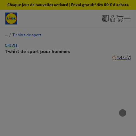
Chaque jour de nouvelles actions! | Envoi gratuit¹ dès 60 € d'achats.
/
T-shirts de sport
CRIVIT
T-shirt de sport pour hommes
4.4/5
(7)
4.4 de 5 étoil