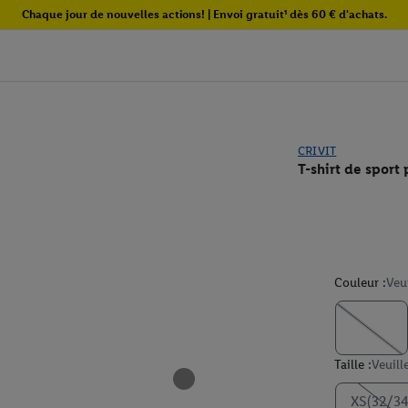
Chaque jour de nouvelles actions! | Envoi gratuit¹ dès 60 € d'achats.
CRIVIT
T-shirt de sport
Couleur :
Veu
Taille :
Veuill
XS(32/34