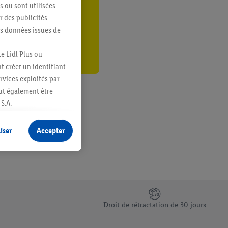
s ou sont utilisées
er
 des publicités
es données issues de
e Lidl Plus ou
t créer un identifiant
ervices exploités par
eut également être
S.A.
s produits pour lesquels
s sans procéder à
iser
Accepter
plusieurs terminaux ou
e cas échéant, d’autres
 informations sur le
saires. En cliquant sur
Droit de rétractation de 30 jours
rouverez de plus amples
ement à tout moment