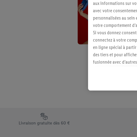
aux informations sur vot
avec votre consentement
personnalisées au sein e
votre comportement d’ac
Si vous donnez consente
connectez à votre compt
en ligne spécial à parti
des tiers et pour affich
fusionnée avec d’autres 
Sous réserve de votre ac
vous avez montré de l’i
l’achat) peuvent égaleme
plusieurs services de Li
identifiants/identifiant
Sous « Personnaliser », 
traitement des données
Élément du pied de page avec les différents arguments de vent
En cliquant sur « Refuse
Livraison gratuite dès 60 €
« Accepter », vous auto
informations sur la du