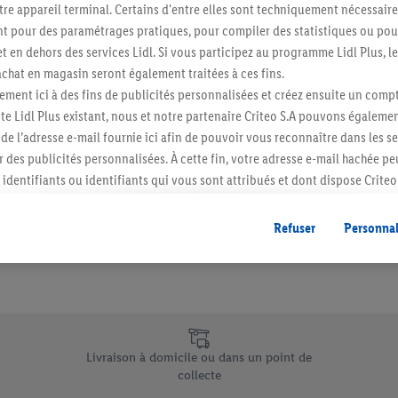
re appareil terminal. Certains d'entre elles sont techniquement nécessaire
Abonnez-vous à la newslett
 pour des paramétrages pratiques, pour compiler des statistiques ou pour
t en dehors des services Lidl. Si vous participez au programme Lidl Plus, l
hat en magasin seront également traitées à ces fins.
S'abonner
ment ici à des fins de publicités personnalisées et créez ensuite un compt
e Lidl Plus existant, nous et notre partenaire Criteo S.A pouvons égalemen
r de l’adresse e-mail fournie ici afin de pouvoir vous reconnaître dans les s
er des publicités personnalisées. À cette fin, votre adresse e-mail hachée p
identifiants ou identifiants qui vous sont attribués et dont dispose Criteo 
cord, les publicités liées au reciblage, c’est-à-dire des publicités pour de
ntérêt (par exemple en plaçant le produit dans un panier d’un webshop mai
Refuser
Personnal
nt être affichées sur plusieurs apppareils et plusieurs services de Lidl si 
dl peuvent vous être attribués en utilisant votre adresse e-mail hachée et, l
s dont dispose Criteo S.A.
vous pouvez autoriser des finalités individuelles et trouver de plus amples
.
e uniques de Lidl.be
r », vous pouvez autoriser uniquement l’utilisation des technologies néces
Livraison à domicile ou dans un point de
risez tous les traitements pour toutes les finalités susmentionnées. Vous t
collecte
rée de conservation des données et votre droit de révoquer votre consent