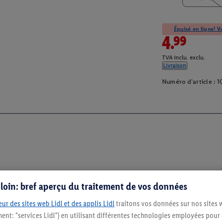
Épuisé en ligne! Vo
4.99
TVA inclu. exclu.
Livraison
Numéro d'article :
1
s loin: bref aperçu du traitement de vos données
ur des sites web Lidl et des applis Lidl
traitons vos données sur nos sites 
ment: "services Lidl") en utilisant différentes technologies employées pour
Restez au cour