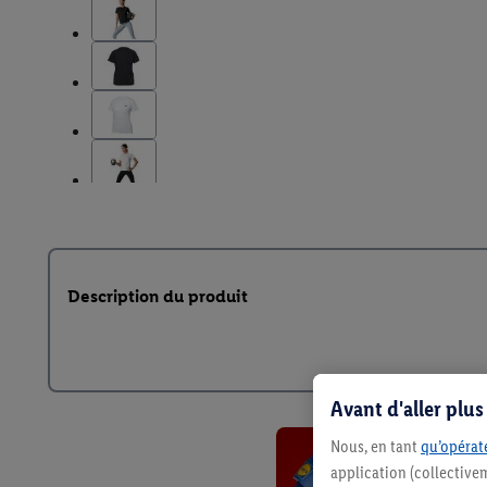
Description du produit
Avant d'aller plu
Nous, en tant
qu’opérate
application (collective