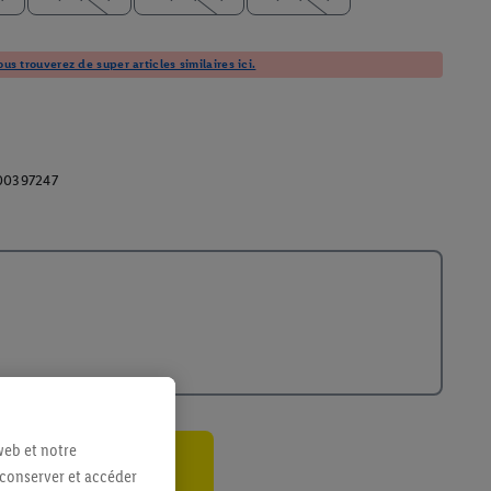
us trouverez de super articles similaires ici.
00397247
web et notre
 conserver et accéder
ant