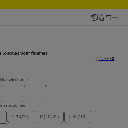
es longues pour femmes
4.2/5
(30)
4.2 de 5 étoiles (30
illez sélectionner
ez sélectionner
)
S(36/38)
M(40/42)
L(44/46)