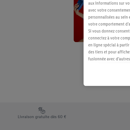
aux informations sur vot
avec votre consentement
personnalisées au sein e
votre comportement d’ac
Si vous donnez consente
connectez à votre compt
en ligne spécial à parti
des tiers et pour affich
fusionnée avec d’autres 
Sous réserve de votre ac
vous avez montré de l’i
l’achat) peuvent égaleme
plusieurs services de Li
identifiants/identifiant
Sous « Personnaliser », 
traitement des données
Élément du pied de page avec les différents arguments de vent
En cliquant sur « Refuse
Livraison gratuite dès 60 €
« Accepter », vous auto
informations sur la du