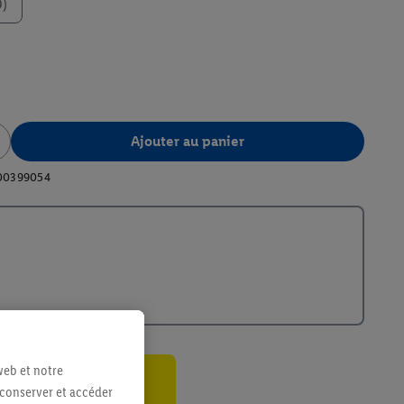
0)
Ajouter au panier
00399054
web et notre
 conserver et accéder
ant