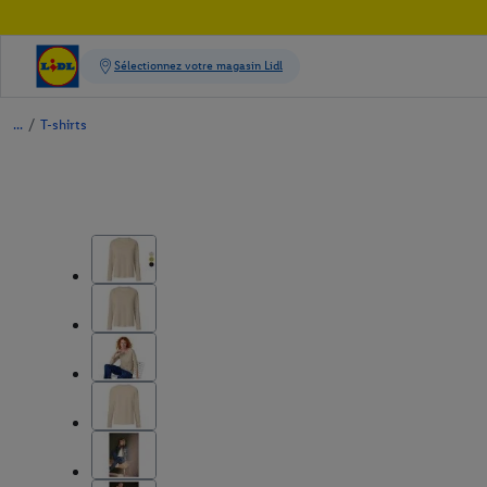
/
T-shirts