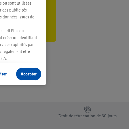
s ou sont utilisées
er
 des publicités
es données issues de
e Lidl Plus ou
t créer un identifiant
ervices exploités par
eut également être
S.A.
s produits pour lesquels
s sans procéder à
iser
Accepter
plusieurs terminaux ou
e cas échéant, d’autres
 informations sur le
saires. En cliquant sur
Droit de rétractation de 30 jours
rouverez de plus amples
ement à tout moment