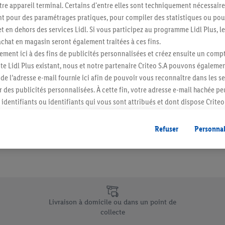
re appareil terminal. Certains d'entre elles sont techniquement nécessaire
Abonnez-vous à la newslett
 pour des paramétrages pratiques, pour compiler des statistiques ou pour
t en dehors des services Lidl. Si vous participez au programme Lidl Plus, l
hat en magasin seront également traitées à ces fins.
S'abonner
ment ici à des fins de publicités personnalisées et créez ensuite un compt
e Lidl Plus existant, nous et notre partenaire Criteo S.A pouvons égalemen
r de l’adresse e-mail fournie ici afin de pouvoir vous reconnaître dans les s
er des publicités personnalisées. À cette fin, votre adresse e-mail hachée p
identifiants ou identifiants qui vous sont attribués et dont dispose Criteo 
cord, les publicités liées au reciblage, c’est-à-dire des publicités pour de
ntérêt (par exemple en plaçant le produit dans un panier d’un webshop mai
Refuser
Personnal
nt être affichées sur plusieurs apppareils et plusieurs services de Lidl si 
dl peuvent vous être attribués en utilisant votre adresse e-mail hachée et, l
s dont dispose Criteo S.A.
vous pouvez autoriser des finalités individuelles et trouver de plus amples
.
e uniques de Lidl.be
r », vous pouvez autoriser uniquement l’utilisation des technologies néces
Livraison à domicile ou dans un point de
risez tous les traitements pour toutes les finalités susmentionnées. Vous t
collecte
rée de conservation des données et votre droit de révoquer votre consent