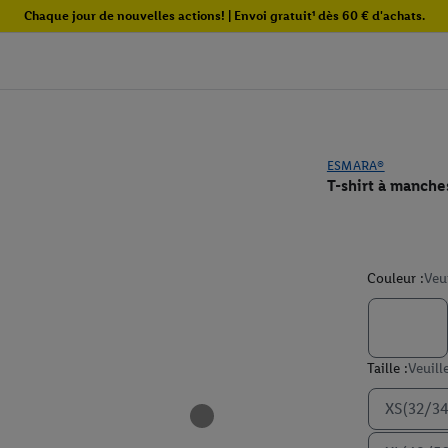
Chaque jour de nouvelles actions! | Envoi gratuit¹ dès 60 € d'achats.
ESMARA®
T-shirt à manch
Couleur :
Veu
Taille :
Veuill
XS(32/34