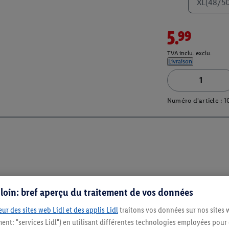
XL(48/5
5.99
TVA inclu. exclu.
Livraison
Numéro d'article :
1
s loin: bref aperçu du traitement de vos données
ur des sites web Lidl et des applis Lidl
traitons vos données sur nos sites 
ment: "services Lidl") en utilisant différentes technologies employées pour
Restez au cour