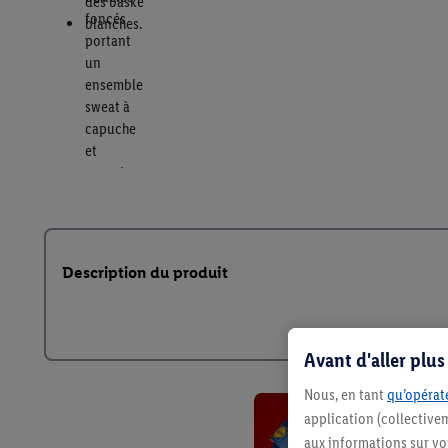
Description du produit
Avant d'aller plu
Nous, en tant
qu’opérate
application (collective
aux informations sur vot