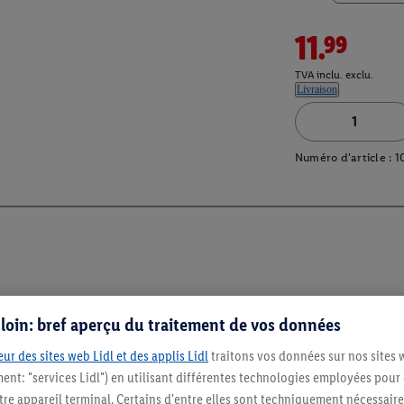
11.99
TVA inclu. exclu.
Livraison
Numéro d'article :
1
s loin: bref aperçu du traitement de vos données
ur des sites web Lidl et des applis Lidl
traitons vos données sur nos sites 
ment: "services Lidl") en utilisant différentes technologies employées pour
Restez au cour
re appareil terminal. Certains d'entre elles sont techniquement nécessaire