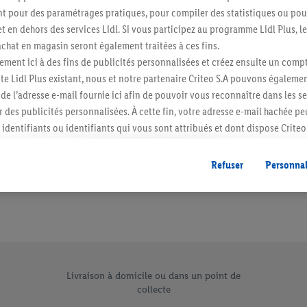
 pour des paramétrages pratiques, pour compiler des statistiques ou pour
Abonnez-vous à la newslett
t en dehors des services Lidl. Si vous participez au programme Lidl Plus, l
hat en magasin seront également traitées à ces fins.
S'abonner
ment ici à des fins de publicités personnalisées et créez ensuite un compt
e Lidl Plus existant, nous et notre partenaire Criteo S.A pouvons égalemen
r de l’adresse e-mail fournie ici afin de pouvoir vous reconnaître dans les s
er des publicités personnalisées. À cette fin, votre adresse e-mail hachée p
identifiants ou identifiants qui vous sont attribués et dont dispose Criteo 
cord, les publicités liées au reciblage, c’est-à-dire des publicités pour de
ntérêt (par exemple en plaçant le produit dans un panier d’un webshop mai
Refuser
Personnal
nt être affichées sur plusieurs apppareils et plusieurs services de Lidl si 
dl peuvent vous être attribués en utilisant votre adresse e-mail hachée et, l
s dont dispose Criteo S.A.
vous pouvez autoriser des finalités individuelles et trouver de plus amples
.
 vente uniques de Lidl.be
r », vous pouvez autoriser uniquement l’utilisation des technologies néces
risez tous les traitements pour toutes les finalités susmentionnées. Vous t
Livraison à domicile ou dans un point de
collecte
rée de conservation des données et votre droit de révoquer votre consent