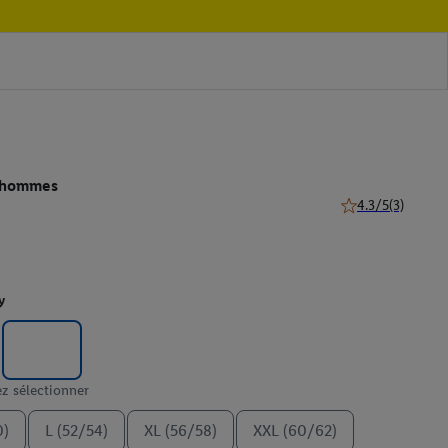
r hommes
4.3/5
(3)
4.3 de 5 étoiles (3
y
ez sélectionner
0)
L (52/54)
XL (56/58)
XXL (60/62)