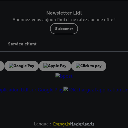
r dans notre
déclaration relative à la protection des données
.
Vous trouverez
Newsletter Lidl
Abonnez-vous aujourd'hui et ne ratez aucune offre !
S'abonner
Service client
Langue :
Français
Nederlands