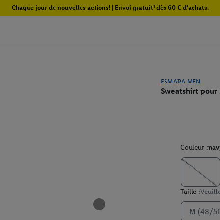
Chaque jour de nouvelles actions! | Envoi gratuit¹ dès 60 € d'achats.
ESMARA MEN
Sweatshirt pou
Couleur :
nav
Taille :
Veuill
M (48/5