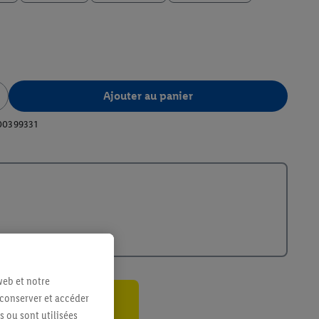
Ajouter au panier
00399331
web et notre
 conserver et accéder
ant
s ou sont utilisées