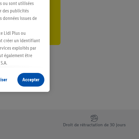
s ou sont utilisées
er
 des publicités
es données issues de
e Lidl Plus ou
t créer un identifiant
ervices exploités par
eut également être
S.A.
s produits pour lesquels
s sans procéder à
iser
Accepter
plusieurs terminaux ou
e cas échéant, d’autres
 informations sur le
saires. En cliquant sur
Droit de rétractation de 30 jours
rouverez de plus amples
ement à tout moment