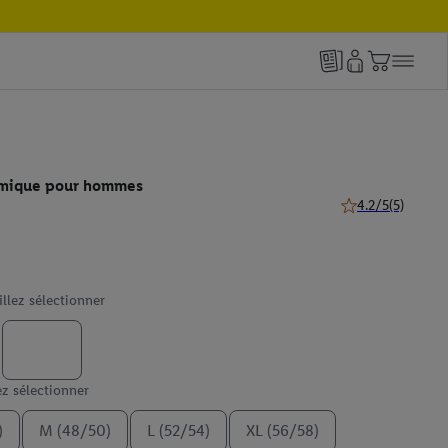
rmique pour hommes
4.2/5
(5)
4.2 de 5 étoiles (5
illez sélectionner
ez sélectionner
)
M (48/50)
L (52/54)
XL (56/58)