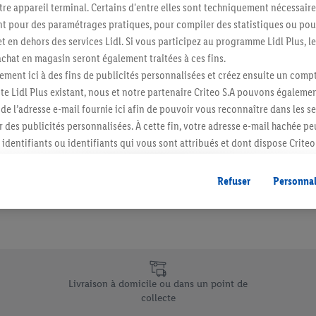
re appareil terminal. Certains d'entre elles sont techniquement nécessaire
Abonnez-vous à la newslett
 pour des paramétrages pratiques, pour compiler des statistiques ou pour
t en dehors des services Lidl. Si vous participez au programme Lidl Plus, l
hat en magasin seront également traitées à ces fins.
S'abonner
ment ici à des fins de publicités personnalisées et créez ensuite un compt
e Lidl Plus existant, nous et notre partenaire Criteo S.A pouvons égalemen
r de l’adresse e-mail fournie ici afin de pouvoir vous reconnaître dans les s
er des publicités personnalisées. À cette fin, votre adresse e-mail hachée p
identifiants ou identifiants qui vous sont attribués et dont dispose Criteo 
cord, les publicités liées au reciblage, c’est-à-dire des publicités pour de
ntérêt (par exemple en plaçant le produit dans un panier d’un webshop mai
Refuser
Personnal
nt être affichées sur plusieurs apppareils et plusieurs services de Lidl si 
dl peuvent vous être attribués en utilisant votre adresse e-mail hachée et, l
s dont dispose Criteo S.A.
vous pouvez autoriser des finalités individuelles et trouver de plus amples
.
e uniques de Lidl.be
r », vous pouvez autoriser uniquement l’utilisation des technologies néces
Livraison à domicile ou dans un point de
risez tous les traitements pour toutes les finalités susmentionnées. Vous t
collecte
rée de conservation des données et votre droit de révoquer votre consent