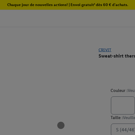
Chaque jour de nouvelles actions! | Envoi gratuit¹ dès 60 € d'achats.
CRIVIT
Sweat-shirt the
Couleur :
Veu
Taille :
Veuill
S (44/46