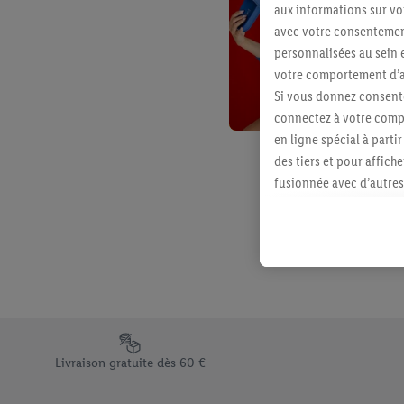
aux informations sur vot
avec votre consentement
personnalisées au sein e
votre comportement d’ac
Si vous donnez consente
connectez à votre compt
en ligne spécial à parti
des tiers et pour affich
fusionnée avec d’autres 
Sous réserve de votre ac
vous avez montré de l’i
l’achat) peuvent égaleme
plusieurs services de Li
identifiants/identifiant
Sous « Personnaliser », 
traitement des données
Élément du pied de page avec les différents arguments de vent
En cliquant sur « Refuse
Livraison gratuite dès 60 €
« Accepter », vous auto
informations sur la du