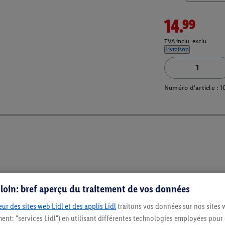
14.99
TVA inclu. exclu.
Livraison
Numéro d'article :
1
s loin: bref aperçu du traitement de vos données
ur des sites web Lidl et des applis Lidl
traitons vos données sur nos sites 
ment: "services Lidl") en utilisant différentes technologies employées pour
Restez au cour