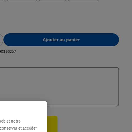
Ajouter au panier
00396257
web et notre
 conserver et accéder
ant