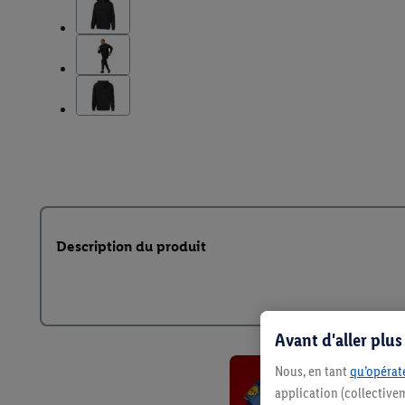
Description du produit
Avant d'aller plu
Nous, en tant
qu’opérate
application (collective