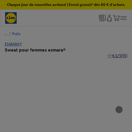
Chaque jour de nouvelles actions! | Envoi gratuit¹ dès 60 € d'achats.
/
Pulls
ESMARA®
Sweat pour femmes esmara®
4.5/5
(15)
4.5 de 5 étoile