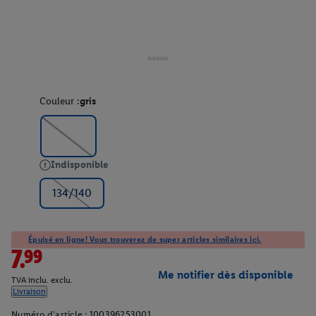
Couleur :
gris
Indisponible
134/140
Épuisé en ligne! Vous trouverez de super articles similaires ici.
7.99
Me notifier dès disponible
TVA inclu. exclu.
Livraison
Numéro d'article :
100396253001