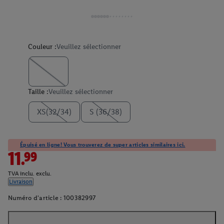
Couleur :
Veuillez sélectionner
Taille :
Veuillez sélectionner
XS(32/34)
S (36/38)
Épuisé en ligne! Vous trouverez de super articles similaires ici.
11.99
TVA inclu. exclu.
Livraison
Numéro d'article :
100382997