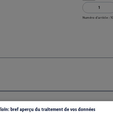
Numéro d'article :
1
s loin: bref aperçu du traitement de vos données