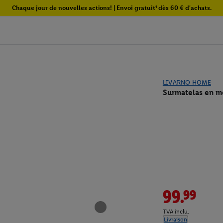
Chaque jour de nouvelles actions! | Envoi gratuit¹ dès 60 € d'achats.
LIVARNO HOME
Surmatelas en m
99.99
TVA inclu.
Livraison