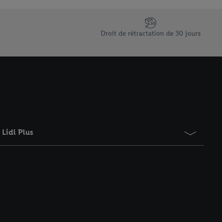
saires. En cliquant sur
rouverez de plus amples
ement à tout moment
Droit de rétractation de 30 jours
 les impressions ici.
Lidl Plus