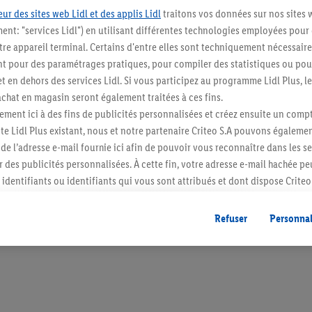
ur des sites web Lidl et des applis Lidl
traitons vos données sur nos sites 
ment: "services Lidl") en utilisant différentes technologies employées pour
re appareil terminal. Certains d'entre elles sont techniquement nécessaire
 pour des paramétrages pratiques, pour compiler des statistiques ou pour
Restez au cour
t en dehors des services Lidl. Si vous participez au programme Lidl Plus, l
hat en magasin seront également traitées à ces fins.
Abonnez-vous à la newslett
ment ici à des fins de publicités personnalisées et créez ensuite un compt
e Lidl Plus existant, nous et notre partenaire Criteo S.A pouvons égalemen
S'abonner
r de l’adresse e-mail fournie ici afin de pouvoir vous reconnaître dans les s
er des publicités personnalisées. À cette fin, votre adresse e-mail hachée p
identifiants ou identifiants qui vous sont attribués et dont dispose Criteo 
cord, les publicités liées au reciblage, c’est-à-dire des publicités pour de
ntérêt (par exemple en plaçant le produit dans un panier d’un webshop mai
Refuser
Personnal
nt être affichées sur plusieurs apppareils et plusieurs services de Lidl si 
dl peuvent vous être attribués en utilisant votre adresse e-mail hachée et, l
s dont dispose Criteo S.A.
vous pouvez autoriser des finalités individuelles et trouver de plus amples
.