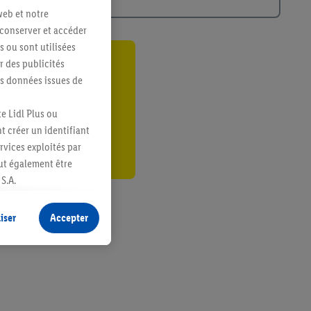
web et notre
 conserver et accéder
s ou sont utilisées
 des publicités
ant
es données issues de
er
e Lidl Plus ou
t créer un identifiant
ervices exploités par
eut également être
S.A.
s produits pour lesquels
s sans procéder à
iser
Accepter
plusieurs terminaux ou
e cas échéant, d’autres
 informations sur le