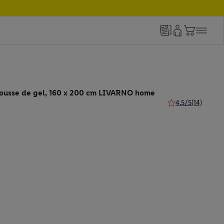
ousse de gel, 160 x 200 cm LIVARNO home
4.5/5
(14)
4.5 de 5 étoiles (14