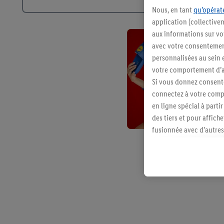
Nous, en tant
qu’opérate
application (collective
aux informations sur vot
avec votre consentement
personnalisées au sein e
votre comportement d’ac
Si vous donnez consente
connectez à votre compt
en ligne spécial à parti
des tiers et pour affich
fusionnée avec d’autres 
Sous réserve de votre ac
vous avez montré de l’i
l’achat) peuvent égaleme
plusieurs services de Li
identifiants/identifiant
Sous « Personnaliser », 
traitement des données