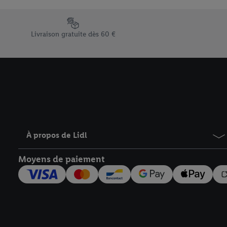
En cliquant sur « Refuse
« Accepter », vous auto
Élément du pied de page avec les différents arguments de vent
informations sur la du
Livraison gratuite dès 60 €
avec effet pour l’aveni
À propos de Lidl
Moyens de paiement