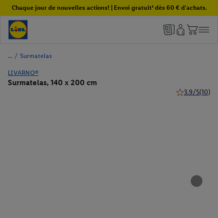
Chaque jour de nouvelles actions! | Envoi gratuit¹ dès 60 € d'achats.
/
Surmatelas
LIVARNO®
Surmatelas, 140 x 200 cm
3.9/5
(10)
3.9 de 5 étoile