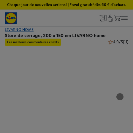
Chaque jour de nouvelles actions! | Envoi gratuit¹ dès 60 € d'achats.
LIVARNO HOME
Store de serrage, 200 x 150 cm LIVARNO home
4.9/5
(11)
Les meilleurs commentaires clients
4.9 de 5 étoil