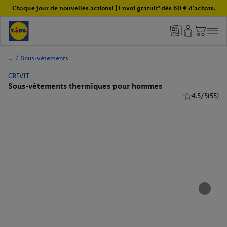
Chaque jour de nouvelles actions! | Envoi gratuit¹ dès 60 € d'achats.
/
Sous-vêtements
CRIVIT
Sous-vêtements thermiques pour hommes
4.5/5
(55)
4.5 de 5 étoile