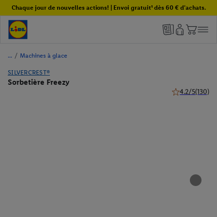
Chaque jour de nouvelles actions! | Envoi gratuit¹ dès 60 € d'achats.
/
Machines à glace
SILVERCREST®
Sorbetière Freezy
4.2/5
(130)
4.2 de 5 étoiles