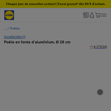
Chaque jour de nouvelles actions! | Envoi gratuit¹ dès 60 € d'achats.
/
Poêles
SILVERCREST®
Poêle en fonte d'aluminium, Ø 28 cm
4.7/5
(24)
4.7 de 5 étoile