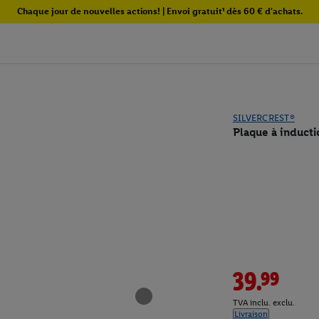
Chaque jour de nouvelles actions! | Envoi gratuit¹ dès 60 € d'achats.
SILVERCREST®
Plaque à inducti
39.99
TVA inclu. exclu.
Livraison