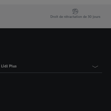
saires. En cliquant sur
rouverez de plus amples
ement à tout moment
Droit de rétractation de 30 jours
 les impressions ici.
Lidl Plus