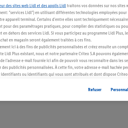
ur des sites web Lidl et des applis Lidl
traitons vos données sur nos sites 
ment: "services Lidl") en utilisant différentes technologies employées pour
re appareil terminal. Certains d'entre elles sont techniquement nécessaire
 pour des paramétrages pratiques, pour compiler des statistiques ou pour
Restez au cour
t en dehors des services Lidl. Si vous participez au programme Lidl Plus, l
hat en magasin seront également traitées à ces fins.
Abonnez-vous à la newslett
ment ici à des fins de publicités personnalisées et créez ensuite un compt
e Lidl Plus existant, nous et notre partenaire Criteo S.A pouvons égalemen
S'abonner
r de l’adresse e-mail fournie ici afin de pouvoir vous reconnaître dans les s
er des publicités personnalisées. À cette fin, votre adresse e-mail hachée p
identifiants ou identifiants qui vous sont attribués et dont dispose Criteo 
cord, les publicités liées au reciblage, c’est-à-dire des publicités pour de
ntérêt (par exemple en plaçant le produit dans un panier d’un webshop mai
Refuser
Personnal
nt être affichées sur plusieurs apppareils et plusieurs services de Lidl si 
dl peuvent vous être attribués en utilisant votre adresse e-mail hachée et, l
s dont dispose Criteo S.A.
vous pouvez autoriser des finalités individuelles et trouver de plus amples
.