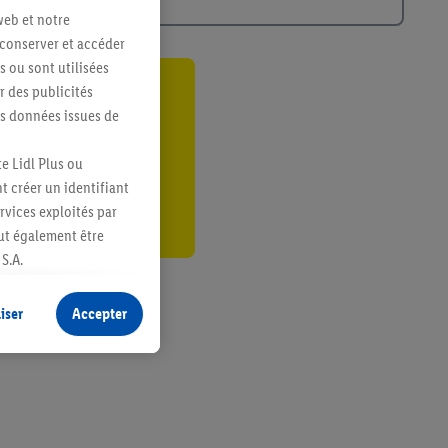
web et notre
 conserver et accéder
s ou sont utilisées
 des publicités
ant
es données issues de
er
e Lidl Plus ou
t créer un identifiant
ervices exploités par
eut également être
S.A.
s produits pour lesquels
s sans procéder à
iser
Accepter
plusieurs terminaux ou
e cas échéant, d’autres
 informations sur le