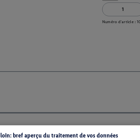
Numéro d'article :
1
s loin: bref aperçu du traitement de vos données