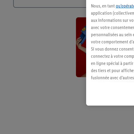
Nous, en tant
qu’opérate
application (collective
aux informations sur vot
avec votre consentement
personnalisées au sein e
votre comportement d’ac
Si vous donnez consente
connectez à votre compt
en ligne spécial à parti
des tiers et pour affich
fusionnée avec d’autres 
Sous réserve de votre ac
vous avez montré de l’i
l’achat) peuvent égaleme
plusieurs services de Li
identifiants/identifiant
Sous « Personnaliser », 
traitement des données