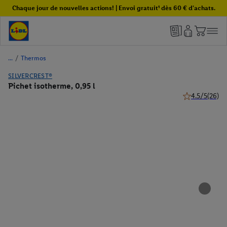
Chaque jour de nouvelles actions! | Envoi gratuit¹ dès 60 € d'achats.
/
Thermos
SILVERCREST®
Pichet isotherme, 0,95 l
4.5/5
(26)
4.5 de 5 étoile