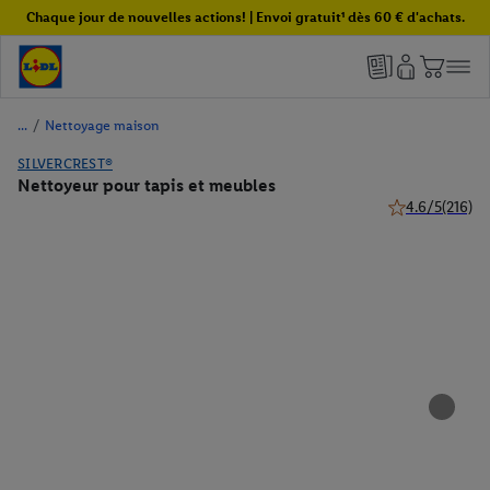
Chaque jour de nouvelles actions! | Envoi gratuit¹ dès 60 € d'achats.
/
Nettoyage maison
SILVERCREST®
Nettoyeur pour tapis et meubles
4.6/5
(216)
4.6 de 5 étoiles