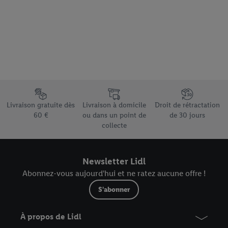
finalités susmentionnées. Vous trouverez de plus amples
informations sur la durée de conservation des données et votre
droit de révoquer votre consentement à tout moment avec effet
pour l’avenir dans notre
déclaration relative à la protection des
données
.
Vous trouverez les impressions ici.
Élément du pied de page avec les différents arguments de vente
Livraison gratuite dès
Livraison à domicile
Droit de rétractation
60 €
ou dans un point de
de 30 jours
collecte
Newsletter Lidl
Abonnez-vous aujourd'hui et ne ratez aucune offre !
S'abonner
À propos de Lidl