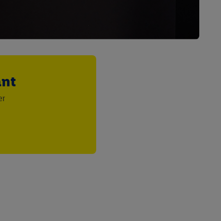
saires. En cliquant sur
rouverez de plus amples
ement à tout moment
 les impressions ici.
ant
er