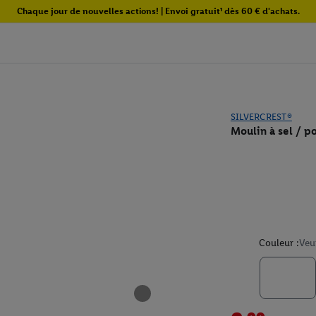
Chaque jour de nouvelles actions! | Envoi gratuit¹ dès 60 € d'achats.
SILVERCREST®
Moulin à sel / p
Couleur :
Veu