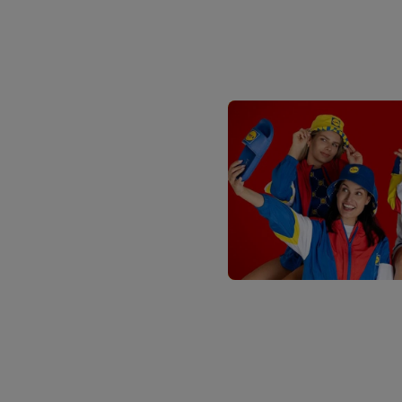
traitement des données
En cliquant sur « Refuse
« Accepter », vous auto
informations sur la du
avec effet pour l’aveni