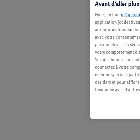
Avant d'aller plu
Nous, en tant
qu’opérate
application (collective
aux informations sur vot
avec votre consentement
personnalisées au sein e
votre comportement d’ac
Si vous donnez consente
connectez à votre compt
en ligne spécial à parti
des tiers et pour affich
fusionnée avec d’autres 
Sous réserve de votre ac
vous avez montré de l’i
l’achat) peuvent égaleme
plusieurs services de Li
identifiants/identifiant
Sous « Personnaliser », 