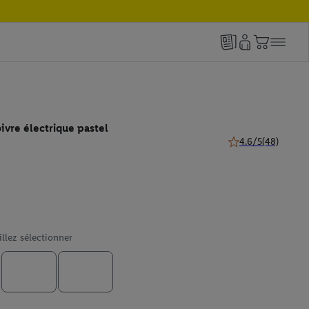
oivre électrique pastel
4.6/5
(48)
4.6 de 5 étoiles (48
illez sélectionner