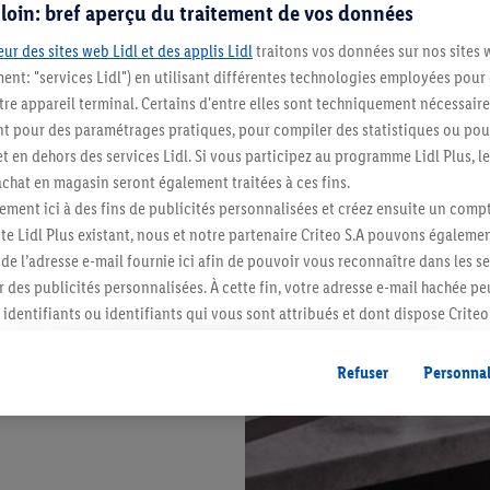
s loin: bref aperçu du traitement de vos données
ur des sites web Lidl et des applis Lidl
traitons vos données sur nos sites 
ment: "services Lidl") en utilisant différentes technologies employées pour
re appareil terminal. Certains d'entre elles sont techniquement nécessaire
 pour des paramétrages pratiques, pour compiler des statistiques ou pour
t en dehors des services Lidl. Si vous participez au programme Lidl Plus, l
hat en magasin seront également traitées à ces fins.
ment ici à des fins de publicités personnalisées et créez ensuite un compt
e Lidl Plus existant, nous et notre partenaire Criteo S.A pouvons égalemen
r de l’adresse e-mail fournie ici afin de pouvoir vous reconnaître dans les s
er des publicités personnalisées. À cette fin, votre adresse e-mail hachée p
identifiants ou identifiants qui vous sont attribués et dont dispose Criteo 
cord, les publicités liées au reciblage, c’est-à-dire des publicités pour de
ntérêt (par exemple en plaçant le produit dans un panier d’un webshop mai
Refuser
Personnal
nt être affichées sur plusieurs apppareils et plusieurs services de Lidl si 
dl peuvent vous être attribués en utilisant votre adresse e-mail hachée et, l
s dont dispose Criteo S.A.
vous pouvez autoriser des finalités individuelles et trouver de plus amples