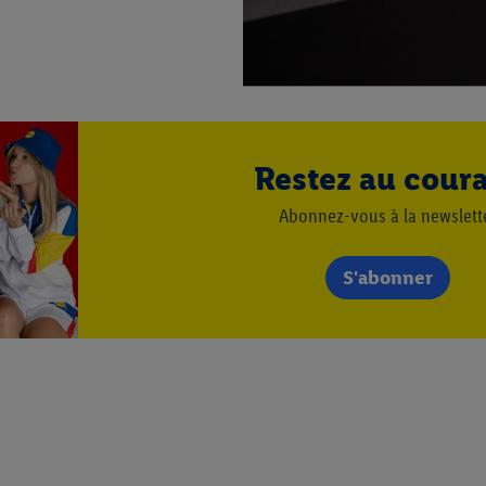
.
r », vous pouvez autoriser uniquement l’utilisation des technologies néces
risez tous les traitements pour toutes les finalités susmentionnées. Vous t
rée de conservation des données et votre droit de révoquer votre consent
r dans notre
déclaration relative à la protection des données
.
Vous trouverez
Restez au cour
Abonnez-vous à la newslett
S'abonner