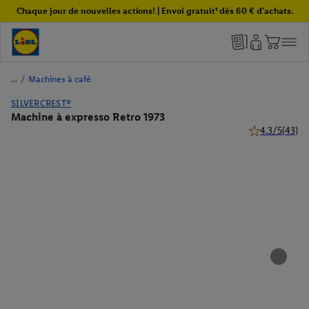
Chaque jour de nouvelles actions! | Envoi gratuit¹ dès 60 € d'achats.
/
Machines à café
SILVERCREST®
Machine à expresso Retro 1973
4.3/5
(43)
4.3 de 5 étoile