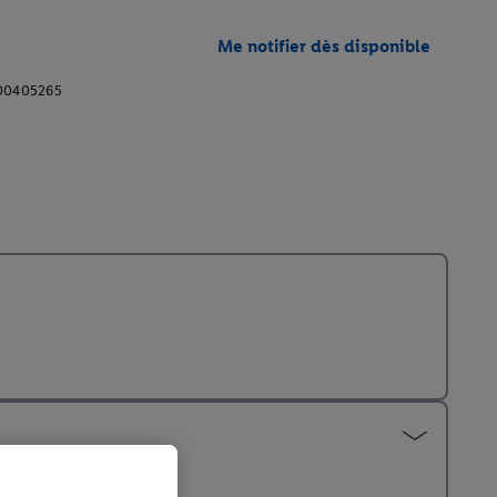
Me notifier dès disponible
00405265