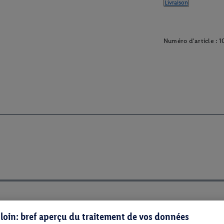
Livraison
Numéro d'article :
1
s loin: bref aperçu du traitement de vos données