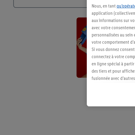
Nous, en tant
qu’opérate
application (collective
aux informations sur vot
avec votre consentement
personnalisées au sein e
votre comportement d’ac
Si vous donnez consente
connectez à votre compt
en ligne spécial à parti
des tiers et pour affich
fusionnée avec d’autres 
Sous réserve de votre ac
vous avez montré de l’i
l’achat) peuvent égaleme
plusieurs services de Li
identifiants/identifiant
Sous « Personnaliser », 
traitement des données