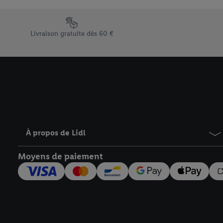
En cliquant sur « Refuse
« Accepter », vous auto
Élément du pied de page avec les différents arguments de vent
informations sur la du
Livraison gratuite dès 60 €
avec effet pour l’aveni
À propos de Lidl
Moyens de paiement