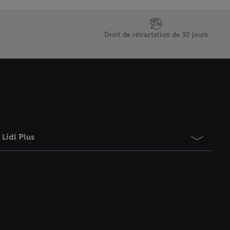
saires. En cliquant sur
rouverez de plus amples
ement à tout moment
Droit de rétractation de 30 jours
 les impressions ici.
Lidl Plus