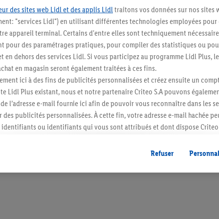
ur des sites web Lidl et des applis Lidl
traitons vos données sur nos sites 
ment: "services Lidl") en utilisant différentes technologies employées pour
re appareil terminal. Certains d'entre elles sont techniquement nécessaire
 pour des paramétrages pratiques, pour compiler des statistiques ou pour
Restez au cour
t en dehors des services Lidl. Si vous participez au programme Lidl Plus, l
hat en magasin seront également traitées à ces fins.
Abonnez-vous à la newslett
ment ici à des fins de publicités personnalisées et créez ensuite un compt
e Lidl Plus existant, nous et notre partenaire Criteo S.A pouvons égalemen
S'abonner
r de l’adresse e-mail fournie ici afin de pouvoir vous reconnaître dans les s
er des publicités personnalisées. À cette fin, votre adresse e-mail hachée p
identifiants ou identifiants qui vous sont attribués et dont dispose Criteo 
cord, les publicités liées au reciblage, c’est-à-dire des publicités pour de
ntérêt (par exemple en plaçant le produit dans un panier d’un webshop mai
Refuser
Personnal
nt être affichées sur plusieurs apppareils et plusieurs services de Lidl si 
dl peuvent vous être attribués en utilisant votre adresse e-mail hachée et, l
s dont dispose Criteo S.A.
vous pouvez autoriser des finalités individuelles et trouver de plus amples
.