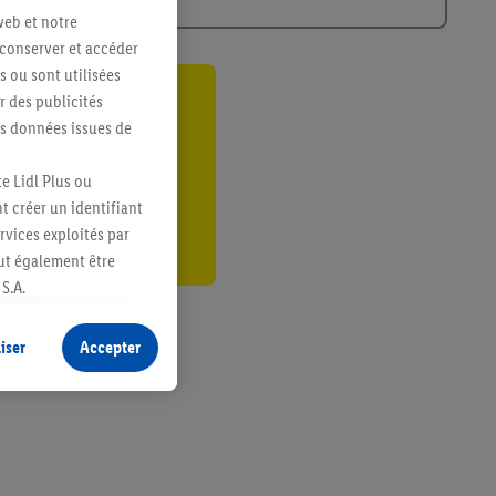
web et notre
 conserver et accéder
s ou sont utilisées
 des publicités
ant
es données issues de
er
e Lidl Plus ou
t créer un identifiant
ervices exploités par
eut également être
S.A.
s produits pour lesquels
s sans procéder à
iser
Accepter
plusieurs terminaux ou
e cas échéant, d’autres
 informations sur le