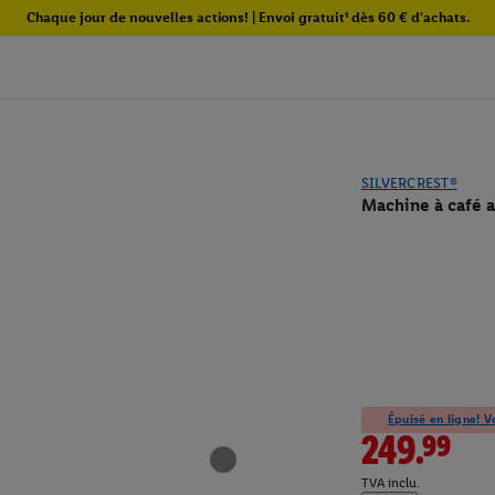
Chaque jour de nouvelles actions! | Envoi gratuit¹ dès 60 € d'achats.
SILVERCREST®
Machine à café 
Épuisé en ligne! Vo
249.99
TVA inclu.