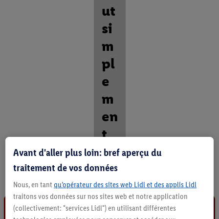
ut
si
m
pl
e
m
en
t
Avant d'aller plus loin: bref aperçu du
D
é
traitement de vos données
c
o
Nous, en tant
qu’opérateur des sites web Lidl et des applis Lidl
u
traitons vos données sur nos sites web et notre application
v
(collectivement: "services Lidl") en utilisant différentes
r