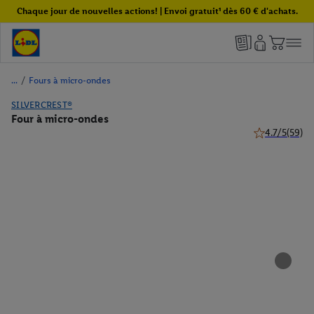
Chaque jour de nouvelles actions! | Envoi gratuit¹ dès 60 € d'achats.
/
Fours à micro-ondes
SILVERCREST®
Four à micro-ondes
4.7/5
(59)
4.7 de 5 étoile