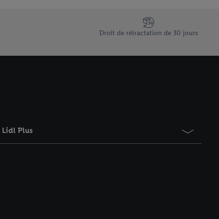
saires. En cliquant sur
rouverez de plus amples
ement à tout moment
Droit de rétractation de 30 jours
 les impressions ici.
Lidl Plus