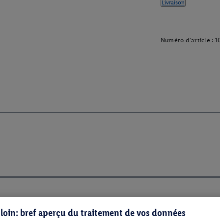
Livraison
Numéro d'article :
1
s loin: bref aperçu du traitement de vos données