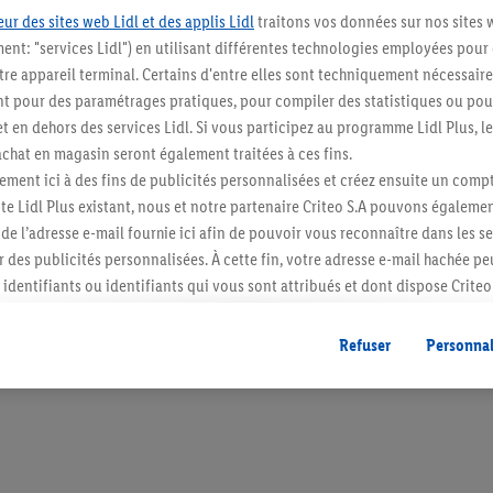
ur des sites web Lidl et des applis Lidl
traitons vos données sur nos sites 
ment: "services Lidl") en utilisant différentes technologies employées pour
re appareil terminal. Certains d'entre elles sont techniquement nécessaire
 pour des paramétrages pratiques, pour compiler des statistiques ou pour
Restez au cour
t en dehors des services Lidl. Si vous participez au programme Lidl Plus, l
hat en magasin seront également traitées à ces fins.
Abonnez-vous à la newslett
ment ici à des fins de publicités personnalisées et créez ensuite un compt
e Lidl Plus existant, nous et notre partenaire Criteo S.A pouvons égalemen
S'abonner
r de l’adresse e-mail fournie ici afin de pouvoir vous reconnaître dans les s
er des publicités personnalisées. À cette fin, votre adresse e-mail hachée p
identifiants ou identifiants qui vous sont attribués et dont dispose Criteo 
cord, les publicités liées au reciblage, c’est-à-dire des publicités pour de
ntérêt (par exemple en plaçant le produit dans un panier d’un webshop mai
Refuser
Personnal
nt être affichées sur plusieurs apppareils et plusieurs services de Lidl si 
dl peuvent vous être attribués en utilisant votre adresse e-mail hachée et, l
s dont dispose Criteo S.A.
vous pouvez autoriser des finalités individuelles et trouver de plus amples
.