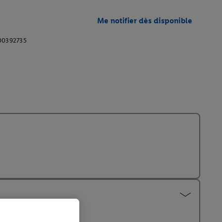
Me notifier dès disponible
00392735