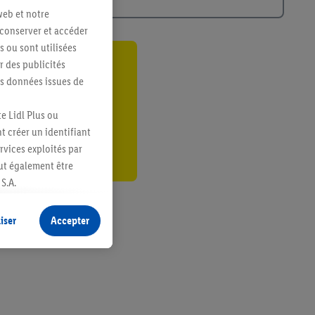
web et notre
 conserver et accéder
s ou sont utilisées
 des publicités
ant
es données issues de
er
e Lidl Plus ou
t créer un identifiant
ervices exploités par
eut également être
S.A.
s produits pour lesquels
s sans procéder à
iser
Accepter
plusieurs terminaux ou
e cas échéant, d’autres
 informations sur le