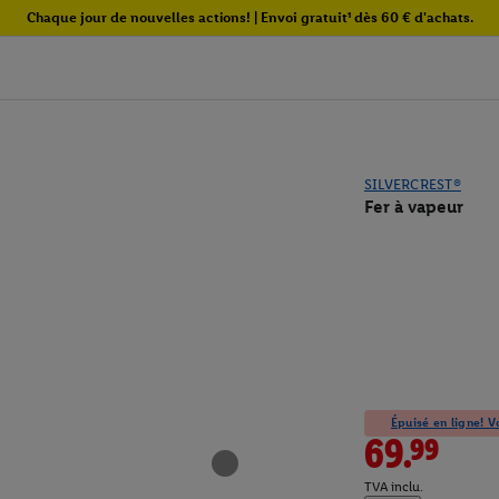
Chaque jour de nouvelles actions! | Envoi gratuit¹ dès 60 € d'achats.
SILVERCREST®
Fer à vapeur
Épuisé en ligne! Vo
69.99
TVA inclu.