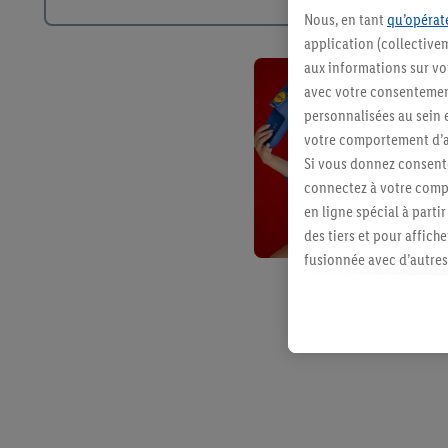
Nous, en tant
qu’opérate
application (collective
aux informations sur vot
avec votre consentement
personnalisées au sein e
votre comportement d’ac
Si vous donnez consente
connectez à votre compt
en ligne spécial à parti
des tiers et pour affich
fusionnée avec d’autres 
Sous réserve de votre ac
vous avez montré de l’i
l’achat) peuvent égaleme
plusieurs services de Li
identifiants/identifiant
Sous « Personnaliser », 
traitement des données