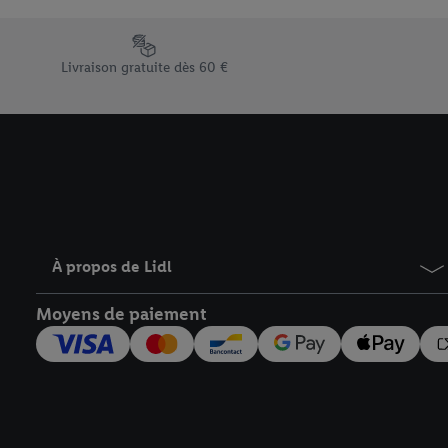
En cliquant sur « Refuse
« Accepter », vous auto
Élément du pied de page avec les différents arguments de vent
informations sur la du
Livraison gratuite dès 60 €
avec effet pour l’aveni
À propos de Lidl
Moyens de paiement