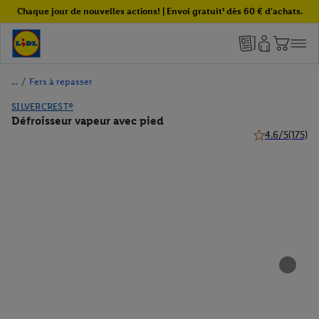
Chaque jour de nouvelles actions! | Envoi gratuit¹ dès 60 € d'achats.
/
Fers à repasser
SILVERCREST®
Défroisseur vapeur avec pied
4.6/5
(175)
4.6 de 5 étoiles