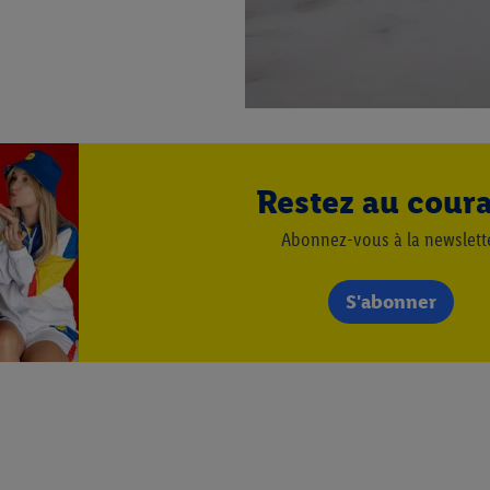
.
r », vous pouvez autoriser uniquement l’utilisation des technologies néces
risez tous les traitements pour toutes les finalités susmentionnées. Vous t
rée de conservation des données et votre droit de révoquer votre consent
r dans notre
déclaration relative à la protection des données
.
Vous trouverez
Restez au cour
Abonnez-vous à la newslett
S'abonner