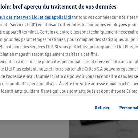
s loin: bref aperçu du traitement de vos données
ur des sites web Lidl et des applis Lidl
traitons vos données sur nos sites 
ment: "services Lidl") en utilisant différentes technologies employées pour
re appareil terminal. Certains d'entre elles sont techniquement nécessaire
 pour des paramétrages pratiques, pour compiler des statistiques ou pour
t en dehors des services Lidl. Si vous participez au programme Lidl Plus, l
hat en magasin seront également traitées à ces fins.
ment ici à des fins de publicités personnalisées et créez ensuite un compt
e Lidl Plus existant, nous et notre partenaire Criteo S.A pouvons égalemen
r de l’adresse e-mail fournie ici afin de pouvoir vous reconnaître dans les s
er des publicités personnalisées. À cette fin, votre adresse e-mail hachée p
identifiants ou identifiants qui vous sont attribués et dont dispose Criteo 
cord, les publicités liées au reciblage, c’est-à-dire des publicités pour de
ntérêt (par exemple en plaçant le produit dans un panier d’un webshop mai
Refuser
Personnal
nt être affichées sur plusieurs apppareils et plusieurs services de Lidl si 
dl peuvent vous être attribués en utilisant votre adresse e-mail hachée et, l
s dont dispose Criteo S.A.
vous pouvez autoriser des finalités individuelles et trouver de plus amples