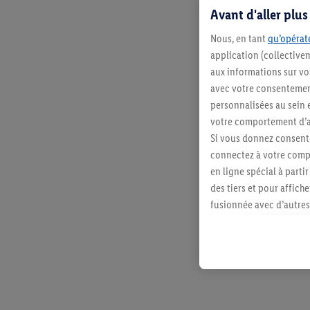
Avant d'aller plu
Nous, en tant
qu’opérate
application (collective
aux informations sur vot
avec votre consentement
personnalisées au sein e
votre comportement d’ac
Si vous donnez consente
connectez à votre compt
en ligne spécial à parti
des tiers et pour affich
fusionnée avec d’autres 
Sous réserve de votre ac
vous avez montré de l’i
l’achat) peuvent égaleme
plusieurs services de Li
identifiants/identifiant
Sous « Personnaliser », 