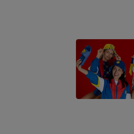
traitement des données
En cliquant sur « Refuse
« Accepter », vous auto
informations sur la du
avec effet pour l’aveni