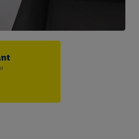
saires. En cliquant sur
rouverez de plus amples
ement à tout moment
 les impressions ici.
ant
er