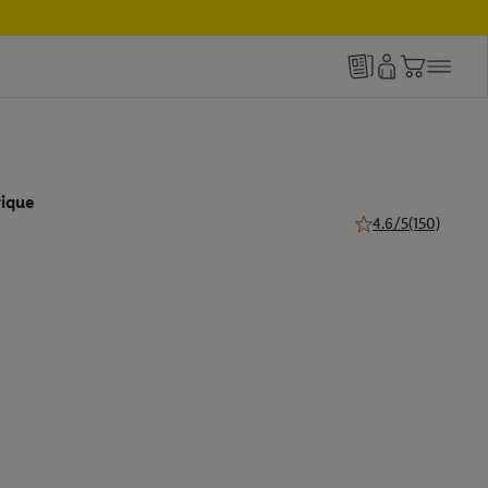
rique
4.6/5
(150)
4.6 de 5 étoiles (150