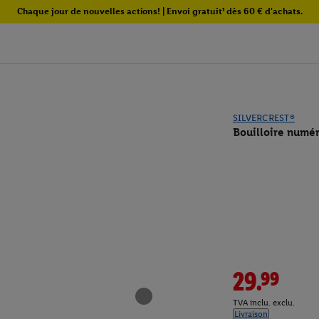
Chaque jour de nouvelles actions! | Envoi gratuit¹ dès 60 € d'achats.
SILVERCREST®
Bouilloire numé
29.99
TVA inclu. exclu.
Livraison