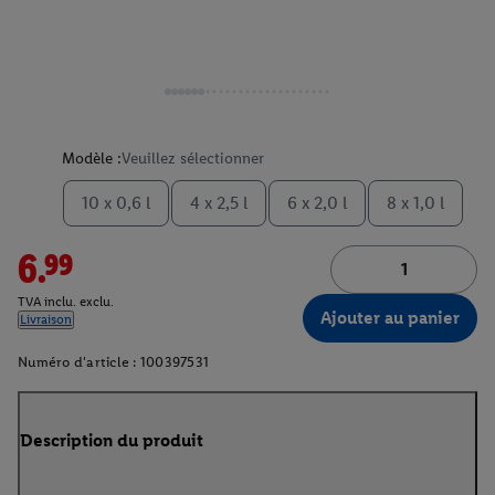
Modèle :
Veuillez sélectionner
10 x 0,6 l
4 x 2,5 l
6 x 2,0 l
8 x 1,0 l
6.99
TVA inclu. exclu.
Ajouter au panier
Livraison
Numéro d'article :
100397531
Description du produit