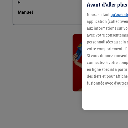
Avant d'aller plu
Manuel
Nous, en tant
qu’opérate
application (collective
aux informations sur vot
avec votre consentement
personnalisées au sein e
votre comportement d’ac
Si vous donnez consente
connectez à votre compt
en ligne spécial à parti
des tiers et pour affich
fusionnée avec d’autres 
Sous réserve de votre ac
vous avez montré de l’i
l’achat) peuvent égaleme
plusieurs services de Li
identifiants/identifiant
Sous « Personnaliser », 