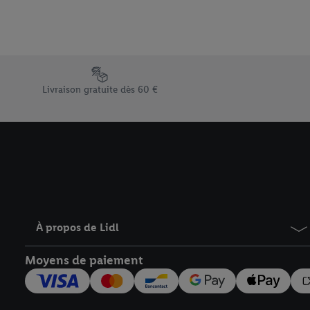
traitement des données
En cliquant sur « Refuse
« Accepter », vous auto
informations sur la du
Élément du pied de page avec les différents arguments de vent
avec effet pour l’aveni
Livraison gratuite dès 60 €
À propos de Lidl
Moyens de paiement