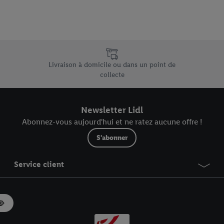
.
r », vous pouvez autoriser uniquement l’utilisation des technologies néces
risez tous les traitements pour toutes les finalités susmentionnées. Vous t
rée de conservation des données et votre droit de révoquer votre consent
e uniques de Lidl.be
r dans notre
déclaration relative à la protection des données
.
Vous trouverez
Livraison à domicile ou dans un point de
collecte
Newsletter Lidl
Abonnez-vous aujourd'hui et ne ratez aucune offre !
S'abonner
Service client