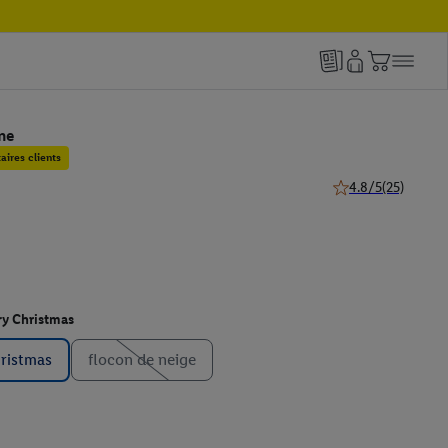
ne
ires clients
4.8/5
(25)
4.8 de 5 étoiles (25
y Christmas
ristmas
flocon de neige