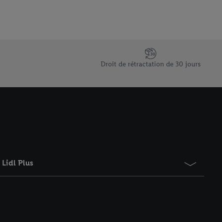
saires. En cliquant sur
rouverez de plus amples
ement à tout moment
 les impressions ici.
Droit de rétractation de 30 jours
Lidl Plus