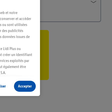
web et notre
 conserver et accéder
s ou sont utilisées
 des publicités
es données issues de
ant
e Lidl Plus ou
er
t créer un identifiant
ervices exploités par
eut également être
S.A.
s produits pour lesquels
s sans procéder à
iser
Accepter
plusieurs terminaux ou
e cas échéant, d’autres
 informations sur le