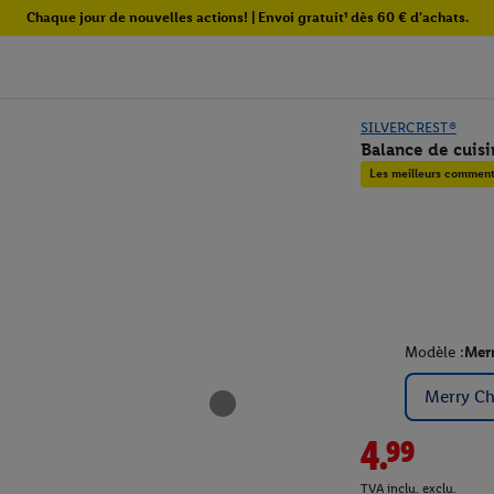
Chaque jour de nouvelles actions! | Envoi gratuit¹ dès 60 € d'achats.
SILVERCREST®
Balance de cuisi
Les meilleurs commenta
Modèle :
Merr
Merry Ch
4.99
TVA inclu. exclu.