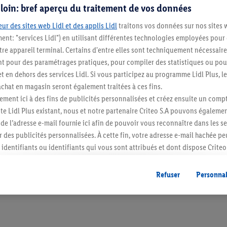
s loin: bref aperçu du traitement de vos données
ur des sites web Lidl et des applis Lidl
traitons vos données sur nos sites 
ment: "services Lidl") en utilisant différentes technologies employées pour
re appareil terminal. Certains d'entre elles sont techniquement nécessaire
 pour des paramétrages pratiques, pour compiler des statistiques ou pour
t en dehors des services Lidl. Si vous participez au programme Lidl Plus, l
Restez au cour
hat en magasin seront également traitées à ces fins.
ment ici à des fins de publicités personnalisées et créez ensuite un compt
Abonnez-vous à la newslett
e Lidl Plus existant, nous et notre partenaire Criteo S.A pouvons égalemen
r de l’adresse e-mail fournie ici afin de pouvoir vous reconnaître dans les s
S'abonner
er des publicités personnalisées. À cette fin, votre adresse e-mail hachée p
identifiants ou identifiants qui vous sont attribués et dont dispose Criteo 
cord, les publicités liées au reciblage, c’est-à-dire des publicités pour de
ntérêt (par exemple en plaçant le produit dans un panier d’un webshop mai
Refuser
Personnal
nt être affichées sur plusieurs apppareils et plusieurs services de Lidl si 
dl peuvent vous être attribués en utilisant votre adresse e-mail hachée et, l
s dont dispose Criteo S.A.
vous pouvez autoriser des finalités individuelles et trouver de plus amples