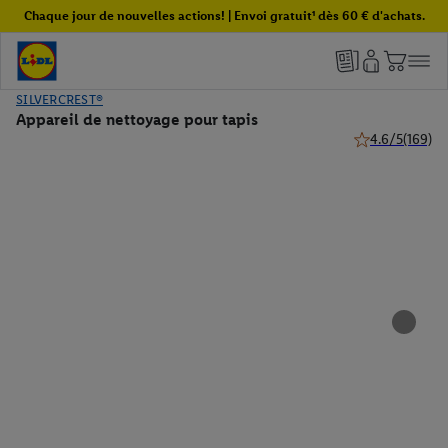
Chaque jour de nouvelles actions! | Envoi gratuit¹ dès 60 € d'achats.
SILVERCREST®
Appareil de nettoyage pour tapis
4.6/5
(169)
4.6 de 5 étoiles