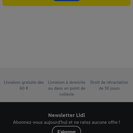
ligne spécial à partir de l’adresse e-mail fournie ici afin de
pouvoir vous reconnaître dans les services exploités par des
tiers et pour afficher des publicités personnalisées. À cette fin,
votre adresse e-mail hachée peut également être fusionnée
avec d’autres identifiants ou identifiants qui vous sont
attribués et dont dispose Criteo S.A.
Sous réserve de votre accord, les publicités liées au reciblage,
c’est-à-dire des publicités pour des produits pour lesquels vous
avez montré de l’intérêt (par exemple en plaçant le produit dans
un panier d’un webshop mais sans procéder à l’achat) peuvent
également être affichées sur plusieurs apppareils et plusieurs
Élément du pied de page avec les différents arguments de
services de Lidl si plusieurs terminaux ou plusieurs services de
Livraison gratuite dès
Livraison à domicile
Droit de rétractation
Lidl peuvent vous être attribués en utilisant votre adresse e-
60 €
ou dans un point de
de 30 jours
mail hachée et, le cas échéant, d’autres identifiants/identifiants
collecte
dont dispose Criteo S.A.
Sous « Personnaliser », vous pouvez autoriser des finalités
individuelles et trouver de plus amples informations sur le
Newsletter Lidl
traitement des données.
Abonnez-vous aujourd'hui et ne ratez aucune offre !
En cliquant sur « Refuser », vous pouvez autoriser uniquement
S'abonner