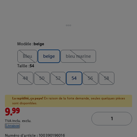
Modèle :
beige
Bleu
beige
bleu marine
Taille :
54
48
50
52
54
56
58
La rapidité, ça paye!
En raison de la forte demande, seules quelques pièces
sont disponibles.
9.99
TVA inclu. exclu.
Livraison
Numéro d'article :
100390196016