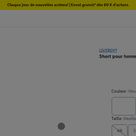
Chaque jour de nouvelles actions! | Envoi gratuit¹ dès 60 € d'achats.
LIVERGY®
Short pour hom
Couleur :
Veu
Taille :
Veuill
48
5