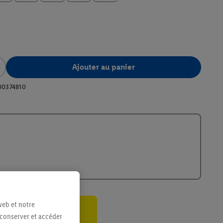
Ajouter au panier
00374810
web et notre
 conserver et accéder
ant