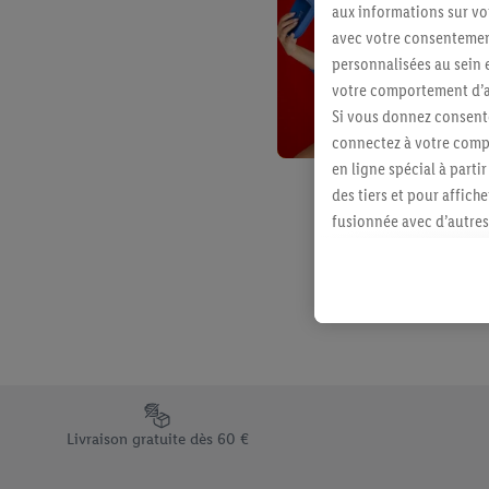
aux informations sur vot
avec votre consentement
personnalisées au sein e
votre comportement d’ac
Si vous donnez consente
connectez à votre compt
en ligne spécial à parti
des tiers et pour affich
fusionnée avec d’autres 
Sous réserve de votre ac
vous avez montré de l’i
l’achat) peuvent égaleme
plusieurs services de Li
identifiants/identifiant
Sous « Personnaliser », 
traitement des données
Élément du pied de page avec les différents arguments de vent
En cliquant sur « Refuse
Livraison gratuite dès 60 €
« Accepter », vous auto
informations sur la du