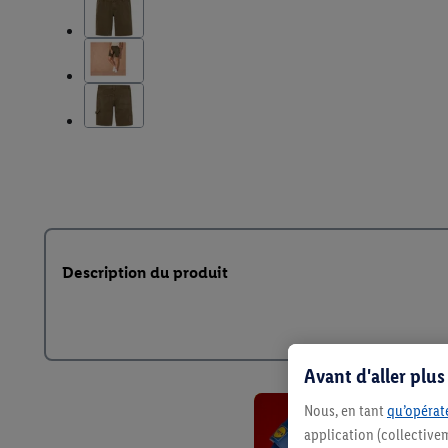
Description du produit
Avant d'aller plu
Nous, en tant
qu’opérate
application (collective