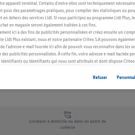
re appareil terminal. Certains d'entre elles sont techniquement nécessaire
Abonnez-vous à la newslett
 pour des paramétrages pratiques, pour compiler des statistiques ou pour
t en dehors des services Lidl. Si vous participez au programme Lidl Plus, l
hat en magasin seront également traitées à ces fins.
S'abonner
ment ici à des fins de publicités personnalisées et créez ensuite un compt
e Lidl Plus existant, nous et notre partenaire Criteo S.A pouvons égalemen
r de l’adresse e-mail fournie ici afin de pouvoir vous reconnaître dans les s
er des publicités personnalisées. À cette fin, votre adresse e-mail hachée p
identifiants ou identifiants qui vous sont attribués et dont dispose Criteo 
cord, les publicités liées au reciblage, c’est-à-dire des publicités pour de
ntérêt (par exemple en plaçant le produit dans un panier d’un webshop mai
Refuser
Personnal
nt être affichées sur plusieurs apppareils et plusieurs services de Lidl si 
dl peuvent vous être attribués en utilisant votre adresse e-mail hachée et, l
s dont dispose Criteo S.A.
vous pouvez autoriser des finalités individuelles et trouver de plus amples
.
e uniques de Lidl.be
r », vous pouvez autoriser uniquement l’utilisation des technologies néces
Livraison à domicile ou dans un point de
risez tous les traitements pour toutes les finalités susmentionnées. Vous t
collecte
rée de conservation des données et votre droit de révoquer votre consent