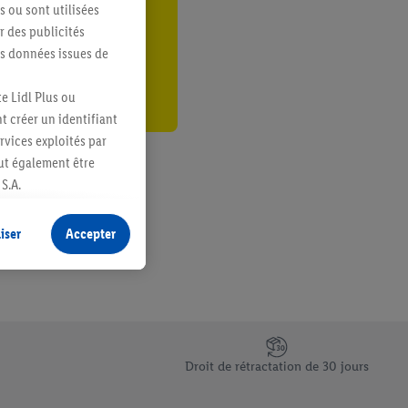
s ou sont utilisées
er
 des publicités
es données issues de
e Lidl Plus ou
t créer un identifiant
ervices exploités par
eut également être
S.A.
s produits pour lesquels
s sans procéder à
iser
Accepter
plusieurs terminaux ou
e cas échéant, d’autres
 informations sur le
saires. En cliquant sur
Droit de rétractation de 30 jours
rouverez de plus amples
ement à tout moment