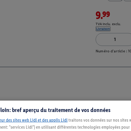
9.99
TVA inclu. exclu.
Livraison
Numéro d'article :
1
s loin: bref aperçu du traitement de vos données
ur des sites web Lidl et des applis Lidl
traitons vos données sur nos sites 
ment: "services Lidl") en utilisant différentes technologies employées pour
Restez au cour