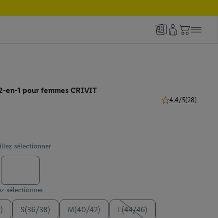
 2-en-1 pour femmes CRIVIT
4.4/5
(28)
4.4 de 5 étoiles (28
illez sélectionner
ez sélectionner
)
S(36/38)
M(40/42)
L(44/46)