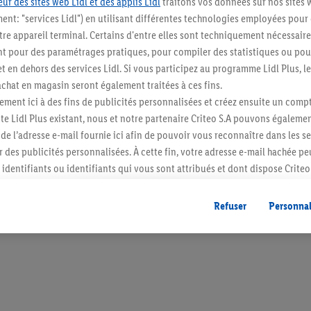
ur des sites web Lidl et des applis Lidl
traitons vos données sur nos sites 
ment: "services Lidl") en utilisant différentes technologies employées pour
re appareil terminal. Certains d'entre elles sont techniquement nécessaire
 pour des paramétrages pratiques, pour compiler des statistiques ou pour
t en dehors des services Lidl. Si vous participez au programme Lidl Plus, l
Restez au cour
hat en magasin seront également traitées à ces fins.
Abonnez-vous à la newslett
ment ici à des fins de publicités personnalisées et créez ensuite un compt
e Lidl Plus existant, nous et notre partenaire Criteo S.A pouvons égalemen
r de l’adresse e-mail fournie ici afin de pouvoir vous reconnaître dans les s
S'abonner
er des publicités personnalisées. À cette fin, votre adresse e-mail hachée p
identifiants ou identifiants qui vous sont attribués et dont dispose Criteo 
cord, les publicités liées au reciblage, c’est-à-dire des publicités pour de
ntérêt (par exemple en plaçant le produit dans un panier d’un webshop mai
Refuser
Personnal
nt être affichées sur plusieurs apppareils et plusieurs services de Lidl si 
dl peuvent vous être attribués en utilisant votre adresse e-mail hachée et, l
s dont dispose Criteo S.A.
vous pouvez autoriser des finalités individuelles et trouver de plus amples
.
r », vous pouvez autoriser uniquement l’utilisation des technologies néces