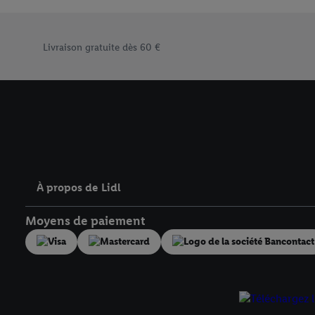
« Accepter », vous auto
informations sur la du
Élément du pied de page avec les différents arguments de vent
avec effet pour l’aveni
Livraison gratuite dès 60 €
À propos de Lidl
Moyens de paiement