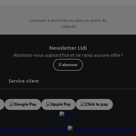
risez tous les traitements pour toutes les finalités susmentionnées. Vous t
rée de conservation des données et votre droit de révoquer votre consent
e uniques de Lidl.be
r dans notre
déclaration relative à la protection des données
.
Vous trouverez
Livraison à domicile ou dans un point de
collecte
Newsletter Lidl
Abonnez-vous aujourd'hui et ne ratez aucune offre !
S'abonner
Service client