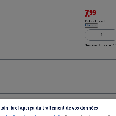
7.99
TVA inclu. exclu.
Livraison
Numéro d'article :
1
s loin: bref aperçu du traitement de vos données