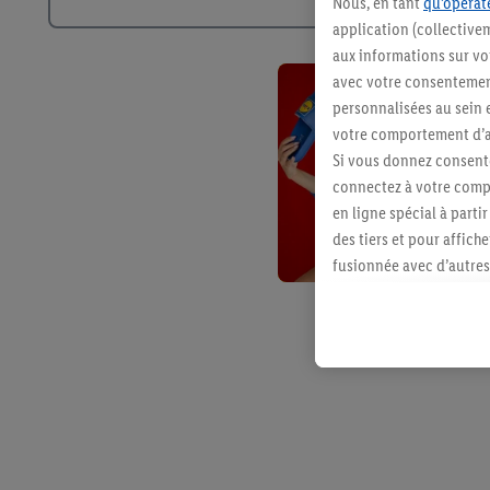
Nous, en tant
qu’opérate
application (collective
aux informations sur vot
avec votre consentement
personnalisées au sein e
votre comportement d’ac
Si vous donnez consente
connectez à votre compt
en ligne spécial à parti
des tiers et pour affich
fusionnée avec d’autres 
Sous réserve de votre ac
vous avez montré de l’i
l’achat) peuvent égaleme
plusieurs services de Li
identifiants/identifiant
Sous « Personnaliser », 
traitement des données
En cliquant sur « Refuse