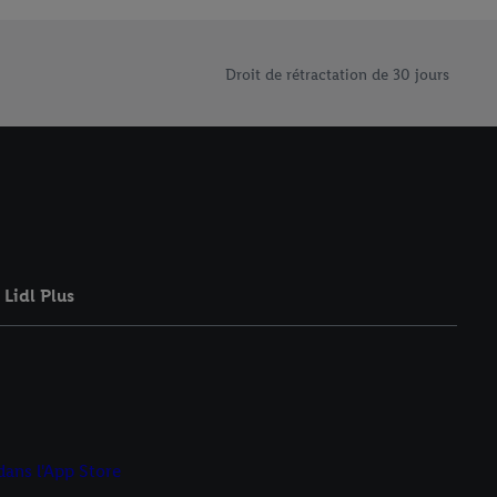
rouverez de plus amples
ement à tout moment
 les impressions ici.
Droit de rétractation de 30 jours
Lidl Plus