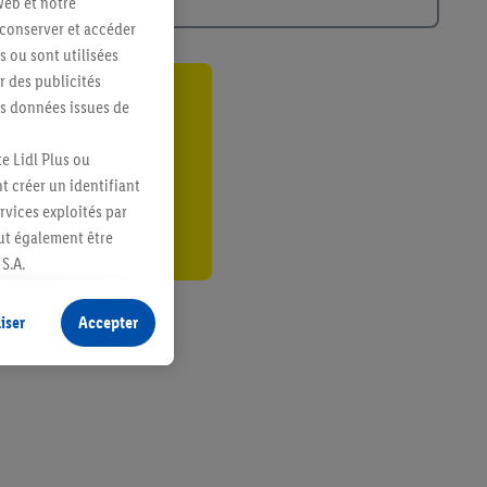
web et notre
 conserver et accéder
s ou sont utilisées
 des publicités
es données issues de
ant
er
e Lidl Plus ou
t créer un identifiant
ervices exploités par
eut également être
S.A.
s produits pour lesquels
s sans procéder à
iser
Accepter
plusieurs terminaux ou
e cas échéant, d’autres
 informations sur le
saires. En cliquant sur