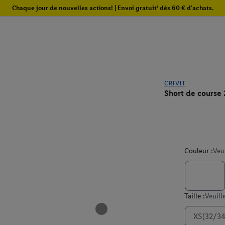
Chaque jour de nouvelles actions! | Envoi gratuit¹ dès 60 € d'achats.
CRIVIT
Short de course
Couleur :
Veu
Taille :
Veuill
XS(32/34